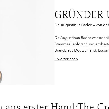
GRÜNDER 
Dr. Augustinus Bader – von de
Dr. Augustinus Bader war behei
Stammzellenforschung eroberte
Brands aus Deutschland. Lesen 
...weiterlesen
eich der Gesichtspflege:
Eine Behandlungsmethode, mit der 
rt werden und aufeinander aufbauend arbeiten
. Eine Innovatio
 bewegt. Zusammen mit
Victoria Beckham
hat Dr. Augustinus Ba
 aus erster Hand:The C
uchtigkeitsspendenden Primer, der mit illuminierenden Partike