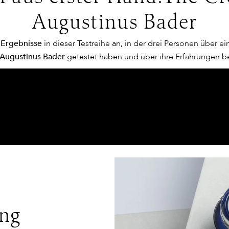
Augustinus Bader
en ist? Die Frage, warum manche Wunden besser als andere he
Ergebnisse
in dieser Testreihe an, in der drei Personen über 
llen lieferten ihm schlussendlich Aufschluss. Seine Erkenntn
 Augustinus Bader
getestet haben und über ihre Erfahrungen be
heilen – er muss nur dazu animiert werden
. Und diese Funktion 
r.
en nur außerhalb des Körpers bekannt. Um mit ihnen zu arbei
die von Pflanzen und Tieren eingesetzt. Dr. Augustinus Bader
e die Vorgehensweise und arbeitete für seine innovativen Pfle
n, entwickelte er eine Technik, die eine problemlose Aktivieru
en der Zellen werden kopiert und wieder in den Körper zurückg
ung