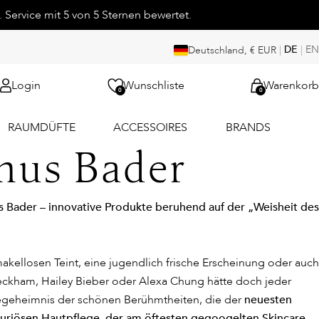
 Service mit 5 von 5 Sternen bewertet.
|
DE
|
EN
Deutschland, € EUR
Login
Wunschliste
Warenkorb
0
0
RAUMDÜFTE
ACCESSOIRES
BRANDS
nus Bader
s Bader – innovative Produkte beruhend auf der „Weisheit des
akellosen Teint, eine jugendlich frische Erscheinung oder auch
 Beckham, Hailey Bieber oder Alexa Chung hätte doch jeder
egeheimnis der schönen Berühmtheiten, die der
neuesten
xuriösen Hautpflege, der am öftesten gegoogelten Skincare-