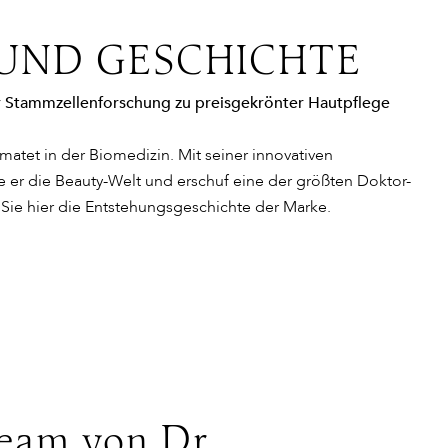
UND GESCHICHTE
r Stammzellenforschung zu preisgekrönter Hautpflege
matet in der Biomedizin. Mit seiner innovativen
 er die Beauty-Welt und erschuf eine der größten Doktor-
Sie hier die Entstehungsgeschichte der Marke.
die körpereigenen
n, die es bisher nicht gab und sogar die
der Anfang 2020 zwei Luxus-
ream von Dr.
ln schönen Glow verleiht und ein