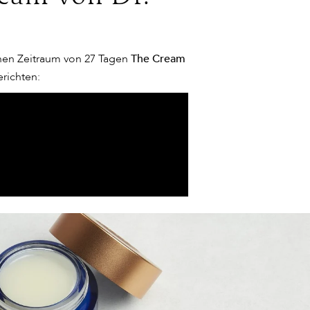
ilen, hat ihn nicht mehr losgelassen.
einen Zeitraum von 27 Tagen
The Cream
is: Unser Körper verfügt bereits über
richten:
erfüllen ganz bestimmte Wirkstoffe in den
ten, wurden sie entnommen oder es
, der Experte auf dem Feld der
geprodukten mit körpereigenen
ng dieser Zellen ermöglichte:
Die ABC-
eführt.