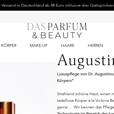
Versand in Deutschland ab 48 Euro inklusive drei Gratisproben.
KÖRPER
MAKE-UP
HAARE
HERREN
Augusti
Luxuspflege von Dr. Augustinu
Körpers“
Strahlend schöne Haut, einen m
tadellose Körper à la Victoria
gerne … Wir kennen das Pfleg
Technologie im Bereich der lu