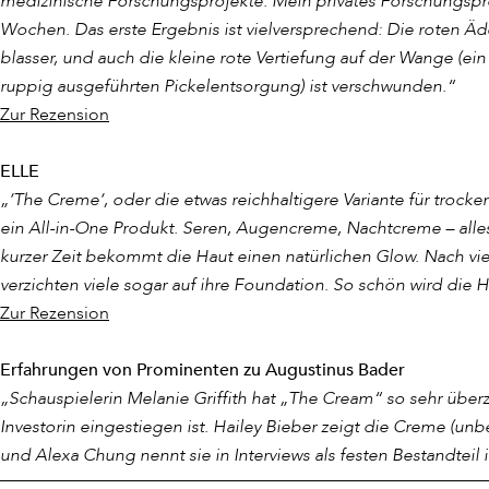
medizinische Forschungsprojekte. Mein privates Forschungsproj
der Reparaturmechanismen so enorm, das
Menge des Produkts morgens und abends 
Wochen. Das erste Ergebnis ist vielversprechend: Die roten Äd
TFC8 heilt ebenso
schwere Narbenbild
1.
Eine Massage aus
kreisenden B
blasser, und auch die kleine rote Vertiefung auf der Wange (ein
ruppig ausgeführten Pickelentsorgung) ist verschwunden.“
Der eigens von Dr. Augustinus Bader ent
2.
Arbeiten Sie sich
von der Gesich
Zur Rezension
begleitet, die sich durch
hohe Potenz und
Schläfen.
Zusammenarbeit und verstärken seine Wir
ELLE
Hautbarriere, anti-oxidative Wirkung, St
3.
Setzen sie am
Halsansatz an und 
„‘The Creme‘, oder die etwas reichhaltigere Variante für trocke
Wirkung auf Irritationen) und
reichhaltig
Kinnspitze. Überschüssige Creme
ein All-in-One Produkt. Seren, Augencreme, Nachtcreme – alle
schützend, hautverfeinernd).
Um die Wirkung des einzigartigen TFC8-
kurzer Zeit bekommt die Haut einen natürlichen Glow. Nach 
Das Selbstverständnis als
Vertreter von 
wegzulassen und allein mit den Produkten
verzichten viele sogar auf ihre Foundation. So schön wird die H
Konservierungsstoffen und chemischen Inh
potenzieren sich dadurch in ihrer Wirkun
Zur Rezension
Sollten Sie neben den
Premium-Pflegepr
Erfahrungen von Prominenten zu Augustinus Bader
der Wissenschaftler, die Produkte mit d
„Schauspielerin Melanie Griffith hat „The Cream“ so sehr überze
Produkten fortgefahren wird.
Investorin eingestiegen ist. Hailey Bieber zeigt die Creme (unbe
und Alexa Chung nennt sie in Interviews als festen Bestandteil 
Ansonsten können Sie den Wunder-Wirksto