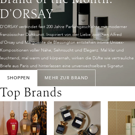
Brand of the Month:
D’ORSAY
D’ORSAY verbindet fast 200 Jahre Parfumgeschichte mit moderner
französischer Duftkunst. Inspiriert von der Liebe zwischen Alfred
d’Orsay und Marguerite de Blessington entstehen intime Unisex-
Kompositionen voller Nähe, Sehnsucht und Eleganz. Mal klar und
leuchtend, mal warm und körpernah, wirken die Düfte wie vertrauliche
Briefe aus Paris und hinterlassen eine unverwechselbare Signatur.
SHOPPEN
MEHR ZUR BRAND
Top Brands