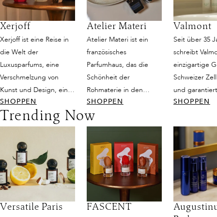
Xerjoff
Atelier Materi
Valmont
Xerjoff ist eine Reise in
Atelier Materi ist ein
Seit über 35 
die Welt der
französisches
schreibt Valm
Luxusparfums, eine
Parfumhaus, das die
einzigartige 
Verschmelzung von
Schönheit der
Schweizer Zel
Kunst und Design, eine
Rohmaterie in den
und garantier
SHOPPEN
SHOPPEN
SHOPPEN
magische Verbindung
Mittelpunkt stellt und
atemberaube
Trending Now
zwischen den Wundern
daraus moderne
Wirkungen mit
der Natur und
Duftkunst formt.
Anti-Aging-
meisterlichem
Inspiriert von der
Pflegebehand
italienischen Handwerk.
Bretagne und geprägt
zeitlose Schön
Die Welt von Xerjoff zu
von Design, Handwerk
luxuriösen
erleben, heißt,
und klarer Ästhetik
Pflegeproduk
einzigartige
entstehen Kreationen,
vereinen
olfaktorische
die sich wie eine zweite
wissenschaftli
Versatile Paris
FASCENT
Augustin
Dimensionen
Haut anfühlen. Jede
Exzellenz mit 