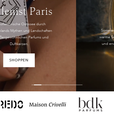
Sunlight
Parfums
Sommerliche Duftkompositionen, die an
warme Sonnenstrahlen, salzige Meeresluft
und endlose Tage unter freiem Himmel
erinnern.
SHOPPEN