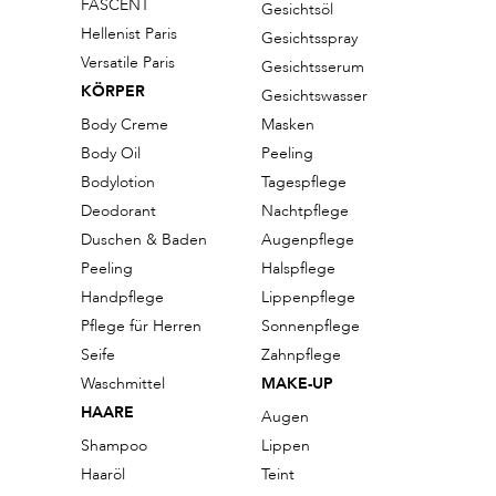
FASCENT
Gesichtsöl
Hellenist Paris
Gesichtsspray
Versatile Paris
Gesichtsserum
KÖRPER
Gesichtswasser
Body Creme
Masken
Body Oil
Peeling
Bodylotion
Tagespflege
Deodorant
Nachtpflege
Duschen & Baden
Augenpflege
Peeling
Halspflege
Handpflege
Lippenpflege
Pflege für Herren
Sonnenpflege
Seife
Zahnpflege
Waschmittel
MAKE-UP
HAARE
Augen
Shampoo
Lippen
Haaröl
Teint