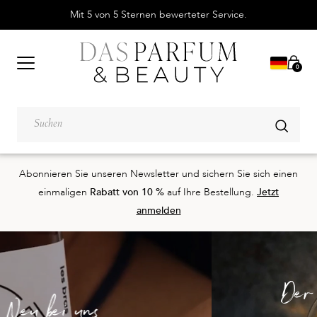
Mit 5 von 5 Sternen bewerteter Service.
0
Abonnieren Sie unseren Newsletter und sichern Sie sich einen
einmaligen
Rabatt von 10 %
auf Ihre Bestellung.
Jetzt
anmelden
Der Duft des Sommers