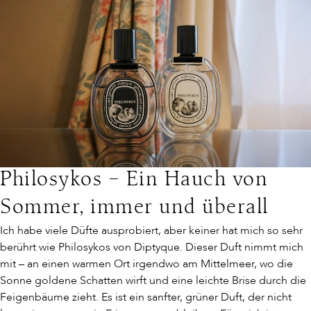
Kreationen bildet Versatile Paris das Herzstück dieses Artikels.
noch tiefer in die Welt
überraschende Akkorde
und individuellen
Wunderwaffe 
Anschließend zeigen wir mit drei weitere Parfums, dass auch
der italischen
aus Pesto, Limoncello
Lebensphasen
Feld der Gesi
andere Dufthäuser kulinarische Inspirationen für sich entdeckt
Luxusdüfte mit der
und Pistazie. So
weiterentwickeln. Sie
Körperpflege v
haben.
Markenwelt von Xerjoff
verwandelt Versatile
sind vielseitig,
Dank Biotechn
ein.
Paris vertraute
konzentriert und darauf
verwandelt sic
Geschmäcker und
ausgelegt, sich
Körper in eine
Erinnerungen in
anzupassen statt zu
selbstheilend
moderne, unerwartete
dominieren.
Schönheitsman
Parfums mit hohem
Denn die
Wiedererkennungswert.
zellerneuernd
Philosykos – Ein Hauch von
Die hoch konzentrierten
Pflegeprodukt
Sommer, immer und überall
Extraits de Parfum sind
Augustinus Ba
Ich habe viele Düfte ausprobiert, aber keiner hat mich so sehr
vegan und werden in
Alter nur noch
berührt wie Philosykos von Diptyque. Dieser Duft nimmt mich
Frankreich hergestellt.
Zahl verblass
mit – an einen warmen Ort irgendwo am Mittelmeer, wo die
Sie die exklus
Sonne goldene Schatten wirft und eine leichte Brise durch die
Luxuspflege v
Feigenbäume zieht. Es ist ein sanfter, grüner Duft, der nicht
Augustinus Ba