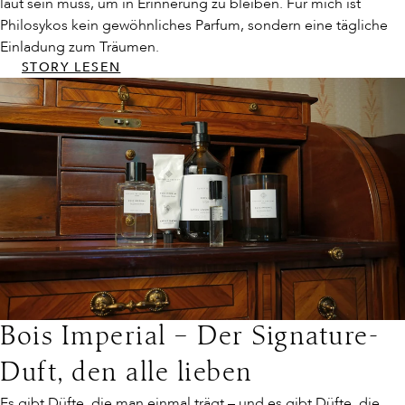
laut sein muss, um in Erinnerung zu bleiben. Für mich ist
DASPARFUM &
Philosykos kein gewöhnliches Parfum, sondern eine tägliche
und erhalten 
Einladung zum Träumen.
einem Einkauf
STORY LESEN
150 € ein Lux
von The Crea
The Rich Cre
von 34,50 € ko
dazu. Informie
sich näher üb
Gründer, Inhal
und mehr in u
Markenwelt v
Augustinus Ba
Bois Imperial – Der Signature-
Duft, den alle lieben
Es gibt Düfte, die man einmal trägt – und es gibt Düfte, die