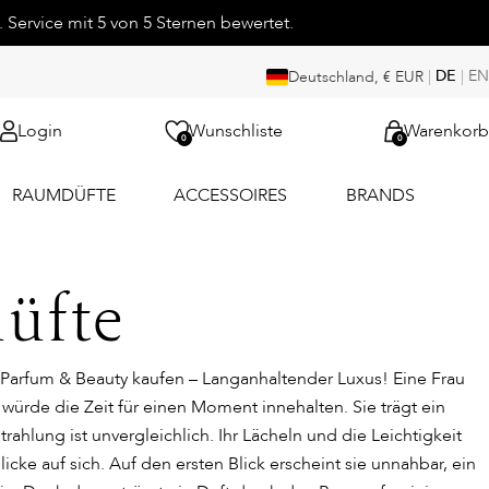
 Service mit 5 von 5 Sternen bewertet.
|
DE
|
EN
Deutschland, € EUR
Login
Wunschliste
Warenkorb
0
0
RAUMDÜFTE
ACCESSOIRES
BRANDS
üfte
 Parfum & Beauty kaufen – Langanhaltender Luxus! Eine Frau
s würde die Zeit für einen Moment innehalten. Sie trägt ein
trahlung ist unvergleichlich. Ihr Lächeln und die Leichtigkeit
icke auf sich. Auf den ersten Blick erscheint sie unnahbar, ein