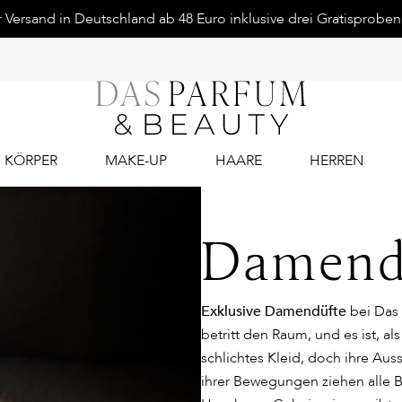
Versand in Deutschland ab 48 Euro inklusive drei Gratisproben.
KÖRPER
MAKE-UP
HAARE
HERREN
Damend
Exklusive Damendüfte
bei Das
betritt den Raum, und es ist, al
schlichtes Kleid, doch ihre Auss
ihrer Bewegungen ziehen alle Bl