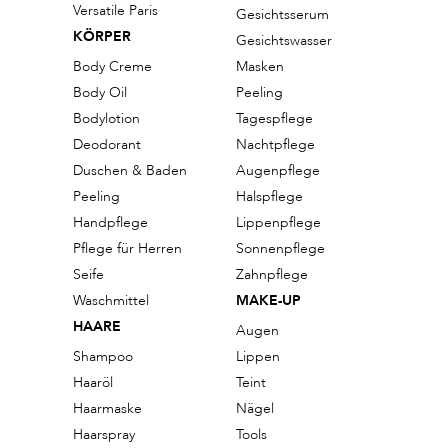
Versatile Paris
Gesichtsserum
KÖRPER
Gesichtswasser
Body Creme
Masken
Body Oil
Peeling
Bodylotion
Tagespflege
Deodorant
Nachtpflege
Duschen & Baden
Augenpflege
Peeling
Halspflege
Handpflege
Lippenpflege
Pflege für Herren
Sonnenpflege
Seife
Zahnpflege
Waschmittel
MAKE-UP
HAARE
Augen
Shampoo
Lippen
Haaröl
Teint
Haarmaske
Nägel
Haarspray
Tools