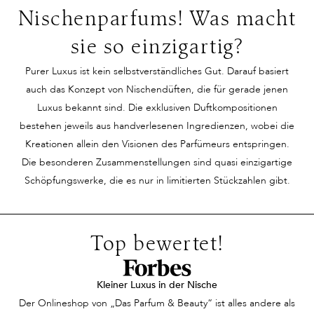
trägt ein schlichtes
Eleganz aus. Seine
noch rein femi
Nischenparfums! Was macht
Kleid, doch ihre
Präsenz wird
sondern eine 
sie so einzigartig?
Ausstrahlung ist
wahrgenommen und
Balance, die w
unvergleichlich. Ihr
scheue Blicke der
geschaffen is
Purer Luxus ist kein selbstverständliches Gut. Darauf basiert
Lächeln und die
Bewunderung streifen
zu verzaubern
auch das Konzept von Nischendüften, die für gerade jenen
Leichtigkeit ihrer
ihn. Dann begegnet ihm
Duft scheint
Luxus bekannt sind. Die exklusiven Duftkompositionen
Bewegungen ziehen alle
DIE Frau –
Geschichten 
bestehen jeweils aus handverlesenen Ingredienzen, wobei die
Blicke auf sich. Auf den
wunderschön,
erzählen, Eri
Kreationen allein den Visionen des Parfümeurs entspringen.
ersten Blick erscheint
selbstbewusst und
zu wecken, oh
Die besonderen Zusammenstellungen sind quasi einzigartige
sie unnahbar, ein Hauch
scheinbar unerreichbar.
einer bestim
Schöpfungswerke, die es nur in limitierten Stückzahlen gibt.
von Geheimnis umgibt
Ein intensiver
Person oder G
sie. Doch dann strömt
Blickkontakt und sie
anzupassen. 
ein Duft durch den
sind aneinander vorbei.
fühlen sich wi
Top bewertet!
Raum – feminin,
Schaut sie ihm
verbunden du
verführerisch und
hinterher? Nein. Doch
Unsichtbares, 
zugleich zart. Die
dann streift sie ein
dieser Moment
Kleiner Luxus in der Nische
Menschen um sie herum
unvergleichlich guter
einer geheim
Der Onlineshop von „Das Parfum & Beauty“ ist alles andere als