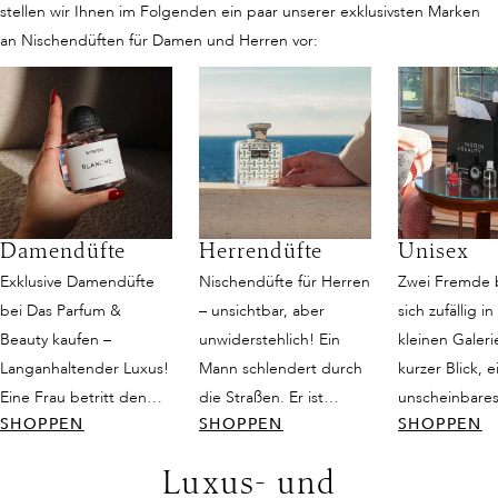
stellen wir Ihnen im Folgenden ein paar unserer exklusivsten Marken
an Nischendüften für Damen und Herren vor:
Damendüfte
Herrendüfte
Unisex
Exklusive Damendüfte
Nischendüfte für Herren
Zwei Fremde
bei Das Parfum &
– unsichtbar, aber
sich zufällig in
Beauty kaufen –
unwiderstehlich! Ein
kleinen Galeri
Langanhaltender Luxus!
Mann schlendert durch
kurzer Blick, e
Eine Frau betritt den
die Straßen. Er ist
unscheinbares
SHOPPEN
SHOPPEN
SHOPPEN
Raum, und es ist, als
attraktiv, schlicht
doch dann fän
würde die Zeit für einen
gekleidet und strahlt
Duft ihre Sinn
Luxus- und
Moment innehalten. Sie
dennoch eine gewisse
ist weder nur