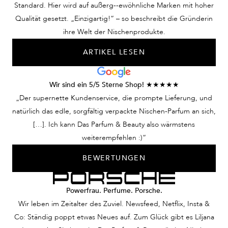
sind wie verzaubert, als
Duft und sie kann nicht
Harmonie vere
Standard. Hier wird auf außerg--ewöhnliche Marken mit hoher
ob dieser Duft
anders. Ein Parfum zum
Zufall, sonder
Qualität gesetzt. „Einzigartig!“ – so beschreibt die Gründerin
Geschichten aus einer
Köpfe verdrehen! Nur
Erlebnis eines
ihre Welt der Nischenprodukte.
fernen Welt erzählt. Ein
eine Utopie?
Duftes, der G
ARTIKEL LESEN
Parfum, das Blicke
Keineswegs. Wir
verschwimmen 
fesselt und Emotionen
verhelfen Ihnen mit
weckt. Keine
Ihrem Herrenduft,
Wir sind ein 5/5 Sterne Shop! ★★★★★
Traumvorstellung –
dieser Mann zu sein.
„Der supernette Kundenservice, die prompte Lieferung, und
unsere Nischendüfte für
natürlich das edle, sorgfältig verpackte Nischen-Parfum an sich,
Damen lassen Sie diese
[…]. Ich kann Das Parfum & Beauty also wärmstens
Frau sein.
weiterempfehlen :)“
BEWERTUNGEN
Powerfrau. Perfume. Porsche.
Wir leben im Zeitalter des Zuviel. Newsfeed, Netflix, Insta &
Co: Ständig poppt etwas Neues auf. Zum Glück gibt es Liljana