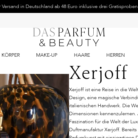
Versand in Deutschland ab 48 Euro inklusive drei Gratisproben.
KÖRPER
MAKE-UP
HAARE
HERREN
Xerjoff
Xerjoff ist eine Reise in die W
Design, eine magische Verbin
italienischen Handwerk. Die Welt
Dimensionen kennenzulernen. 
Faszination für die Welt der 
Duftmanufaktur Xerjoff. Bereits
Parfumkunst mit einzigartigen 