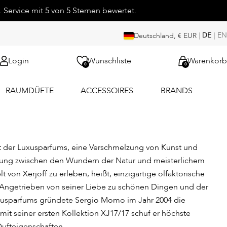
 Service mit 5 von 5 Sternen bewertet.
|
DE
|
EN
Deutschland, € EUR
Login
Wunschliste
Warenkorb
0
0
RAUMDÜFTE
ACCESSOIRES
BRANDS
elt der Luxusparfums, eine Verschmelzung von Kunst und
dung zwischen den Wundern der Natur und meisterlichem
 von Xerjoff zu erleben, heißt, einzigartige olfaktorische
Angetrieben von seiner Liebe zu schönen Dingen und der
Luxusparfums gründete Sergio Momo im Jahr 2004 die
 mit seiner ersten Kollektion XJ17/17 schuf er höchste
Dufteigenschaften.