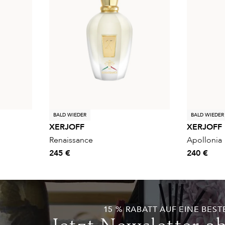
BALD WIEDER
BALD WIEDER
XERJOFF
XERJOFF
Renaissance
Apollonia
245 €
240 €
15 % RABATT AUF EINE BEST