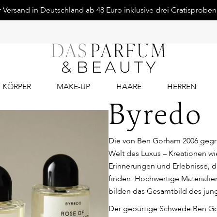
Versand in Deutschland ab 48 Euro inklusive drei Gratisproben.
KÖRPER
MAKE-UP
HAARE
HERREN
Byredo
Die von Ben Gorham 2006 gegr
Welt des Luxus – Kreationen wi
Erinnerungen und Erlebnisse, d
finden. Hochwertige Materialie
bilden das Gesamtbild des jun
Der gebürtige Schwede Ben Gorh