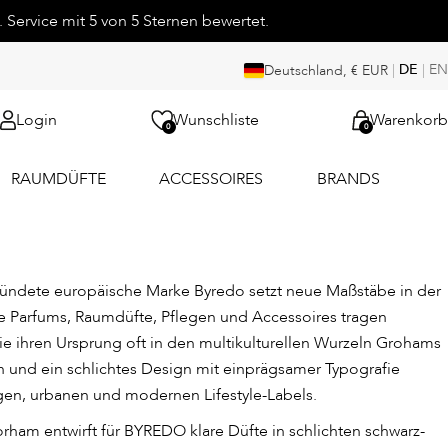
 Service mit 5 von 5 Sternen bewertet.
|
DE
|
EN
Deutschland, € EUR
Login
Wunschliste
Warenkorb
0
0
RAUMDÜFTE
ACCESSOIRES
BRANDS
ündete europäische Marke Byredo setzt neue Maßstäbe in der
e Parfums, Raumdüfte, Pflegen und Accessoires tragen
ie ihren Ursprung oft in den multikulturellen Wurzeln Grohams
n und ein schlichtes Design mit einprägsamer Typografie
gen, urbanen und modernen Lifestyle-Labels.
am entwirft für BYREDO klare Düfte in schlichten schwarz-