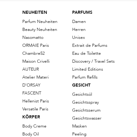
NEUHEITEN
PARFUMS
Parfum Neuheiten
Damen
Beauty Neuheiten
Herren
Nasomatto
Unisex
ORMAIE Paris
Extrait de Parfums
Chambre52
Eau de Toilette
Maison Crivelli
Discovery / Travel Sets
AUTEUR
Limited Editions
Atelier Materi
Parfum Refills
D'ORSAY
GESICHT
FASCENT
Gesichtsöl
Hellenist Paris
Gesichtsspray
Versatile Paris
Gesichtsserum
KÖRPER
Gesichtswasser
Body Creme
Masken
Body Oil
Peeling