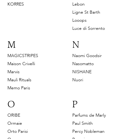
KORRES
Lebon
Ligne St Barth
Looops
Luce di Sorrento
M
N
MAGICSTRIPES
Naomi Goodsir
Maison Crivelli
Nasomatto
Marvis
NISHANE
Mauli Rituals
Nuori
Memo Paris
O
P
ORIBE
Parfums de Marly
Ormaie
Paul Smith
Orto Parisi
Percy Nobleman