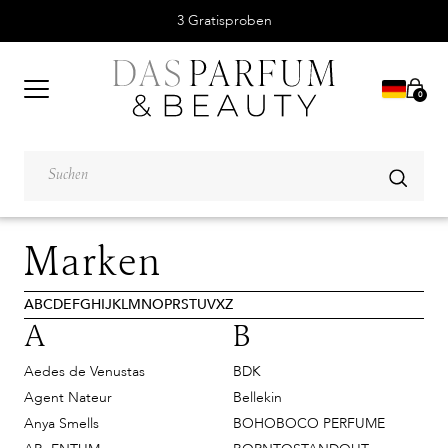
3 Gratisproben
0
Marken
A
B
C
D
E
F
G
H
I
J
K
L
M
N
O
P
R
S
T
U
V
X
Z
A
B
Aedes de Venustas
BDK
Agent Nateur
Bellekin
Anya Smells
BOHOBOCO PERFUME