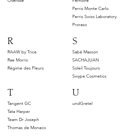
Overose
Pernoire
Perris Monte Carlo
Perris Swiss Laboratory
Proraso
R
S
RAAW by Trice
Sabé Masson
Rae Morris
SACHAJUAN
Régime des Fleurs
Soleil Toujours
Swype Cosmetics
T
U
Tangent GC
undGretel
Tata Harper
Team Dr Joseph
Thomas de Monaco