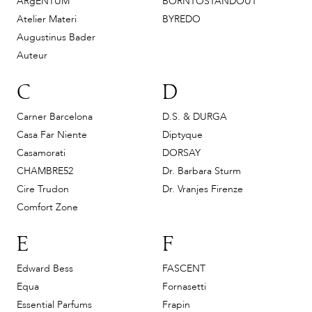
ARgENTUM
BORNTOSTANDOUT
Atelier Materi
BYREDO
Augustinus Bader
Auteur
C
D
Carner Barcelona
D.S. & DURGA
Casa Far Niente
Diptyque
Casamorati
DORSAY
CHAMBRE52
Dr. Barbara Sturm
Cire Trudon
Dr. Vranjes Firenze
Comfort Zone
E
F
Edward Bess
FASCENT
Equa
Fornasetti
Essential Parfums
Frapin