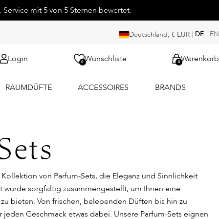
 Service mit 5 von 5 Sternen bewertet.
|
DE
|
EN
Deutschland, € EUR
Login
Wunschliste
Warenkorb
0
0
RAUMDÜFTE
ACCESSOIRES
BRANDS
Sets
Kollektion von Parfum-Sets, die Eleganz und Sinnlichkeit
t wurde sorgfältig zusammengestellt, um Ihnen eine
e zu bieten. Von frischen, belebenden Düften bis hin zu
für jeden Geschmack etwas dabei. Unsere Parfum-Sets eignen