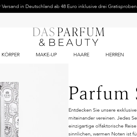
Versand in Deutschland ab 48 Euro inklusive drei Gratisproben.
KÖRPER
MAKE-UP
HAARE
HERREN
Parfum 
Entdecken Sie unsere exklusive 
miteinander vereinen. Jedes Se
einzigartige olfaktorische Reis
sinnlichen, warmen Noten ist 