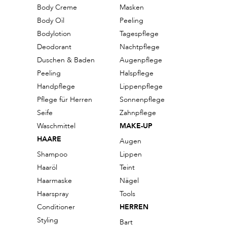
Body Creme
Masken
Body Oil
Peeling
Bodylotion
Tagespflege
Deodorant
Nachtpflege
Duschen & Baden
Augenpflege
Peeling
Halspflege
Handpflege
Lippenpflege
Pflege für Herren
Sonnenpflege
Seife
Zahnpflege
Waschmittel
MAKE-UP
HAARE
Augen
Shampoo
Lippen
Haaröl
Teint
Haarmaske
Nägel
Haarspray
Tools
Conditioner
HERREN
Styling
Bart