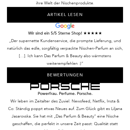
Geschichten aus einer
Köpfe verdrehen! Nur
Erlebnis eines
ihre Welt der Nischenprodukte.
fernen Welt erzählt. Ein
eine Utopie?
Duftes, der G
ARTIKEL LESEN
Parfum, das Blicke
Keineswegs. Wir
verschwimmen 
fesselt und Emotionen
verhelfen Ihnen mit
weckt. Keine
Ihrem Herrenduft,
Wir sind ein 5/5 Sterne Shop! ★★★★★
Traumvorstellung –
dieser Mann zu sein.
„Der supernette Kundenservice, die prompte Lieferung, und
unsere Nischendüfte für
natürlich das edle, sorgfältig verpackte Nischen-Parfum an sich,
Damen lassen Sie diese
[…]. Ich kann Das Parfum & Beauty also wärmstens
Frau sein.
weiterempfehlen :)“
BEWERTUNGEN
Powerfrau. Perfume. Porsche.
Wir leben im Zeitalter des Zuviel. Newsfeed, Netflix, Insta &
Co: Ständig poppt etwas Neues auf. Zum Glück gibt es Liljana
Jasarovska. Sie hat mit „Das Parfum & Beauty“ eine Nische
geschaffen, die perfekt in unsere Zeit passt: Qualität statt