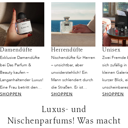
Damendüfte
Herrendüfte
Unisex
Exklusive Damendüfte
Nischendüfte für Herren
Zwei Fremde
bei Das Parfum &
– unsichtbar, aber
sich zufällig in
Beauty kaufen –
unwiderstehlich! Ein
kleinen Galeri
Langanhaltender Luxus!
Mann schlendert durch
kurzer Blick, e
Eine Frau betritt den
die Straßen. Er ist
unscheinbares
SHOPPEN
SHOPPEN
SHOPPEN
Raum, und es ist, als
attraktiv, schlicht
doch dann fän
würde die Zeit für einen
gekleidet und strahlt
Duft ihre Sinn
Luxus- und
Moment innehalten. Sie
dennoch eine gewisse
ist weder nur
trägt ein schlichtes
Eleganz aus. Seine
noch rein femi
Nischenparfums! Was macht
Kleid, doch ihre
Präsenz wird
sondern eine 