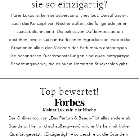
sie so einzigartig?
Ausstrahlung ist
wahrgenommen und
Balance, die w
unvergleichlich. Ihr
scheue Blicke der
geschaffen is
Purer Luxus ist kein selbstverständliches Gut. Darauf basiert
Lächeln und die
Bewunderung streifen
zu verzaubern
auch das Konzept von Nischendüften, die für gerade jenen
Leichtigkeit ihrer
ihn. Dann begegnet ihm
Duft scheint
Luxus bekannt sind. Die exklusiven Duftkompositionen
Bewegungen ziehen alle
DIE Frau –
Geschichten 
bestehen jeweils aus handverlesenen Ingredienzen, wobei die
Blicke auf sich. Auf den
wunderschön,
erzählen, Eri
Kreationen allein den Visionen des Parfümeurs entspringen.
ersten Blick erscheint
selbstbewusst und
zu wecken, oh
Die besonderen Zusammenstellungen sind quasi einzigartige
sie unnahbar, ein Hauch
scheinbar unerreichbar.
einer bestim
Schöpfungswerke, die es nur in limitierten Stückzahlen gibt.
von Geheimnis umgibt
Ein intensiver
Person oder G
sie. Doch dann strömt
Blickkontakt und sie
anzupassen. 
ein Duft durch den
sind aneinander vorbei.
fühlen sich wi
Top bewertet!
Raum – feminin,
Schaut sie ihm
verbunden du
verführerisch und
hinterher? Nein. Doch
Unsichtbares, 
zugleich zart. Die
dann streift sie ein
dieser Moment
Kleiner Luxus in der Nische
Menschen um sie herum
unvergleichlich guter
einer geheim
Der Onlineshop von „Das Parfum & Beauty“ ist alles andere als
sind wie verzaubert, als
Duft und sie kann nicht
Harmonie vere
Standard. Hier wird auf außerg--ewöhnliche Marken mit hoher
ob dieser Duft
anders. Ein Parfum zum
Zufall, sonder
Qualität gesetzt. „Einzigartig!“ – so beschreibt die Gründerin