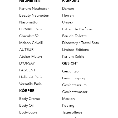
NEUHEITEN
PARFUMS
Parfum Neuheiten
Damen
Beauty Neuheiten
Herren
Nasomatto
Unisex
ORMAIE Paris
Extrait de Parfums
Chambre52
Eau de Toilette
Maison Crivelli
Discovery / Travel Sets
AUTEUR
Limited Editions
Atelier Materi
Parfum Refills
D'ORSAY
GESICHT
FASCENT
Gesichtsöl
Hellenist Paris
Gesichtsspray
Versatile Paris
Gesichtsserum
KÖRPER
Gesichtswasser
Body Creme
Masken
Body Oil
Peeling
Bodylotion
Tagespflege