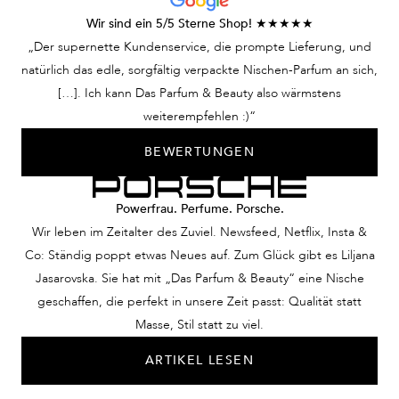
weckt. Keine
Ihrem Herrenduft,
Wir sind ein 5/5 Sterne Shop! ★★★★★
Traumvorstellung –
dieser Mann zu sein.
„Der supernette Kundenservice, die prompte Lieferung, und
unsere Nischendüfte für
natürlich das edle, sorgfältig verpackte Nischen-Parfum an sich,
Damen lassen Sie diese
[…]. Ich kann Das Parfum & Beauty also wärmstens
Frau sein.
weiterempfehlen :)“
BEWERTUNGEN
Powerfrau. Perfume. Porsche.
Wir leben im Zeitalter des Zuviel. Newsfeed, Netflix, Insta &
Co: Ständig poppt etwas Neues auf. Zum Glück gibt es Liljana
Jasarovska. Sie hat mit „Das Parfum & Beauty“ eine Nische
geschaffen, die perfekt in unsere Zeit passt: Qualität statt
Masse, Stil statt zu viel.
ARTIKEL LESEN