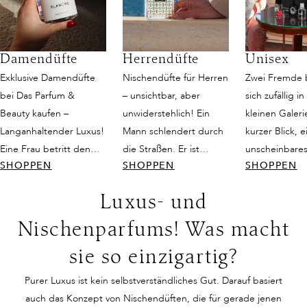
Damendüfte
Herrendüfte
Unisex
Exklusive Damendüfte
Nischendüfte für Herren
Zwei Fremde
bei Das Parfum &
– unsichtbar, aber
sich zufällig in
Beauty kaufen –
unwiderstehlich! Ein
kleinen Galeri
Langanhaltender Luxus!
Mann schlendert durch
kurzer Blick, e
Eine Frau betritt den
die Straßen. Er ist
unscheinbares
SHOPPEN
SHOPPEN
SHOPPEN
Raum, und es ist, als
attraktiv, schlicht
doch dann fän
würde die Zeit für einen
gekleidet und strahlt
Duft ihre Sinn
Luxus- und
Moment innehalten. Sie
dennoch eine gewisse
ist weder nur
trägt ein schlichtes
Eleganz aus. Seine
noch rein femi
Nischenparfums! Was macht
Kleid, doch ihre
Präsenz wird
sondern eine 
sie so einzigartig?
Ausstrahlung ist
wahrgenommen und
Balance, die w
unvergleichlich. Ihr
scheue Blicke der
geschaffen is
Purer Luxus ist kein selbstverständliches Gut. Darauf basiert
Lächeln und die
Bewunderung streifen
zu verzaubern
auch das Konzept von Nischendüften, die für gerade jenen