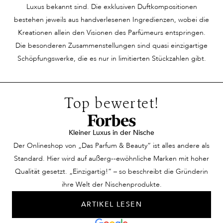
Leichtigkeit ihrer
ihn. Dann begegnet ihm
Duft scheint
Luxus bekannt sind. Die exklusiven Duftkompositionen
Bewegungen ziehen alle
DIE Frau –
Geschichten 
bestehen jeweils aus handverlesenen Ingredienzen, wobei die
Blicke auf sich. Auf den
wunderschön,
erzählen, Eri
Kreationen allein den Visionen des Parfümeurs entspringen.
ersten Blick erscheint
selbstbewusst und
zu wecken, oh
Die besonderen Zusammenstellungen sind quasi einzigartige
sie unnahbar, ein Hauch
scheinbar unerreichbar.
einer bestim
Schöpfungswerke, die es nur in limitierten Stückzahlen gibt.
von Geheimnis umgibt
Ein intensiver
Person oder G
sie. Doch dann strömt
Blickkontakt und sie
anzupassen. 
ein Duft durch den
sind aneinander vorbei.
fühlen sich wi
Top bewertet!
Raum – feminin,
Schaut sie ihm
verbunden du
verführerisch und
hinterher? Nein. Doch
Unsichtbares, 
zugleich zart. Die
dann streift sie ein
dieser Moment
Kleiner Luxus in der Nische
Menschen um sie herum
unvergleichlich guter
einer geheim
Der Onlineshop von „Das Parfum & Beauty“ ist alles andere als
sind wie verzaubert, als
Duft und sie kann nicht
Harmonie vere
Standard. Hier wird auf außerg--ewöhnliche Marken mit hoher
ob dieser Duft
anders. Ein Parfum zum
Zufall, sonder
Qualität gesetzt. „Einzigartig!“ – so beschreibt die Gründerin
Geschichten aus einer
Köpfe verdrehen! Nur
Erlebnis eines
ihre Welt der Nischenprodukte.
fernen Welt erzählt. Ein
eine Utopie?
Duftes, der G
ARTIKEL LESEN
Parfum, das Blicke
Keineswegs. Wir
verschwimmen 
fesselt und Emotionen
verhelfen Ihnen mit