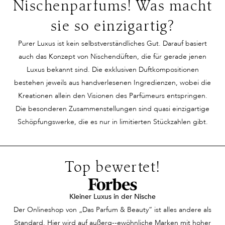
Nischenparfums! Was macht
Kleid, doch ihre
Präsenz wird
sondern eine 
sie so einzigartig?
Ausstrahlung ist
wahrgenommen und
Balance, die w
unvergleichlich. Ihr
scheue Blicke der
geschaffen is
Purer Luxus ist kein selbstverständliches Gut. Darauf basiert
Lächeln und die
Bewunderung streifen
zu verzaubern
auch das Konzept von Nischendüften, die für gerade jenen
Leichtigkeit ihrer
ihn. Dann begegnet ihm
Duft scheint
Luxus bekannt sind. Die exklusiven Duftkompositionen
Bewegungen ziehen alle
DIE Frau –
Geschichten 
bestehen jeweils aus handverlesenen Ingredienzen, wobei die
Blicke auf sich. Auf den
wunderschön,
erzählen, Eri
Kreationen allein den Visionen des Parfümeurs entspringen.
ersten Blick erscheint
selbstbewusst und
zu wecken, oh
Die besonderen Zusammenstellungen sind quasi einzigartige
sie unnahbar, ein Hauch
scheinbar unerreichbar.
einer bestim
Schöpfungswerke, die es nur in limitierten Stückzahlen gibt.
von Geheimnis umgibt
Ein intensiver
Person oder G
sie. Doch dann strömt
Blickkontakt und sie
anzupassen. 
ein Duft durch den
sind aneinander vorbei.
fühlen sich wi
Top bewertet!
Raum – feminin,
Schaut sie ihm
verbunden du
verführerisch und
hinterher? Nein. Doch
Unsichtbares, 
zugleich zart. Die
dann streift sie ein
dieser Moment
Kleiner Luxus in der Nische
Menschen um sie herum
unvergleichlich guter
einer geheim
Der Onlineshop von „Das Parfum & Beauty“ ist alles andere als
sind wie verzaubert, als
Duft und sie kann nicht
Harmonie vere
Standard. Hier wird auf außerg--ewöhnliche Marken mit hoher