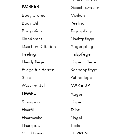
KÖRPER
Gesichtswasser
Body Creme
Masken
Body Oil
Peeling
Bodylotion
Tagespflege
Deodorant
Nachtpflege
Duschen & Baden
Augenpflege
Peeling
Halspflege
Handpflege
Lippenpflege
Pflege für Herren
Sonnenpflege
Seife
Zahnpflege
Waschmittel
MAKE-UP
HAARE
Augen
Shampoo
Lippen
Haaröl
Teint
Haarmaske
Nägel
Haarspray
Tools
Conditioner
HERREN