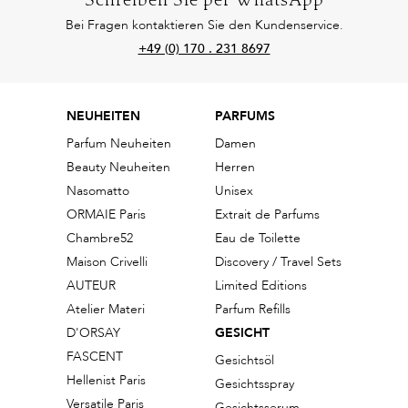
Schreiben Sie per WhatsApp
Bei Fragen kontaktieren Sie den Kundenservice.
+49 (0) 170 . 231 8697
NEUHEITEN
PARFUMS
Parfum Neuheiten
Damen
Beauty Neuheiten
Herren
Nasomatto
Unisex
ORMAIE Paris
Extrait de Parfums
Chambre52
Eau de Toilette
Maison Crivelli
Discovery / Travel Sets
AUTEUR
Limited Editions
Atelier Materi
Parfum Refills
D'ORSAY
GESICHT
FASCENT
Gesichtsöl
Hellenist Paris
Gesichtsspray
Versatile Paris
Gesichtsserum