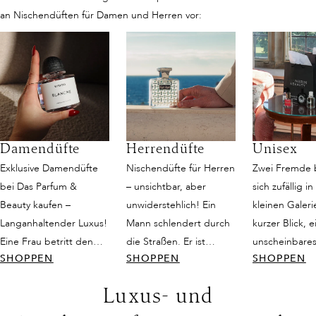
an Nischendüften für Damen und Herren vor:
Damendüfte
Herrendüfte
Unisex
Exklusive Damendüfte
Nischendüfte für Herren
Zwei Fremde
bei Das Parfum &
– unsichtbar, aber
sich zufällig in
Beauty kaufen –
unwiderstehlich! Ein
kleinen Galeri
Langanhaltender Luxus!
Mann schlendert durch
kurzer Blick, e
Eine Frau betritt den
die Straßen. Er ist
unscheinbares
SHOPPEN
SHOPPEN
SHOPPEN
Raum, und es ist, als
attraktiv, schlicht
doch dann fän
würde die Zeit für einen
gekleidet und strahlt
Duft ihre Sinn
Luxus- und
Moment innehalten. Sie
dennoch eine gewisse
ist weder nur
trägt ein schlichtes
Eleganz aus. Seine
noch rein femi