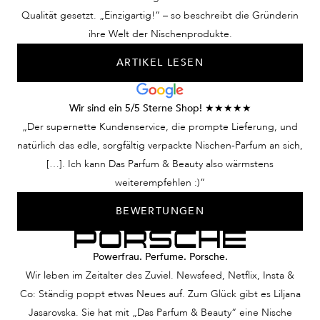
ob dieser Duft
anders. Ein Parfum zum
Zufall, sonder
Qualität gesetzt. „Einzigartig!“ – so beschreibt die Gründerin
Geschichten aus einer
Köpfe verdrehen! Nur
Erlebnis eines
ihre Welt der Nischenprodukte.
fernen Welt erzählt. Ein
eine Utopie?
Duftes, der G
ARTIKEL LESEN
Parfum, das Blicke
Keineswegs. Wir
verschwimmen 
fesselt und Emotionen
verhelfen Ihnen mit
weckt. Keine
Ihrem Herrenduft,
Wir sind ein 5/5 Sterne Shop! ★★★★★
Traumvorstellung –
dieser Mann zu sein.
„Der supernette Kundenservice, die prompte Lieferung, und
unsere Nischendüfte für
natürlich das edle, sorgfältig verpackte Nischen-Parfum an sich,
Damen lassen Sie diese
[…]. Ich kann Das Parfum & Beauty also wärmstens
Frau sein.
weiterempfehlen :)“
BEWERTUNGEN
Powerfrau. Perfume. Porsche.
Wir leben im Zeitalter des Zuviel. Newsfeed, Netflix, Insta &
Co: Ständig poppt etwas Neues auf. Zum Glück gibt es Liljana
Jasarovska. Sie hat mit „Das Parfum & Beauty“ eine Nische