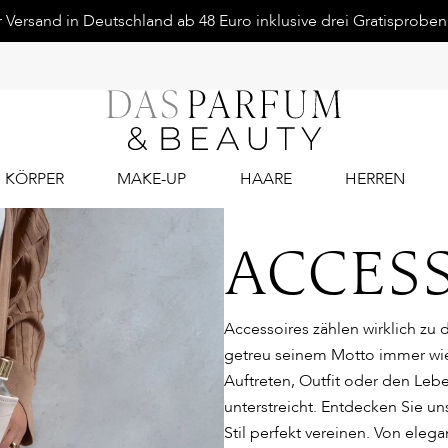
Versand in Deutschland ab 48 Euro inklusive drei Gratisproben.
KÖRPER
MAKE-UP
HAARE
HERREN
ACCES
Accessoires zählen wirklich zu
getreu seinem Motto immer wie
Auftreten, Outfit oder den Leben
unterstreicht. Entdecken Sie un
Stil perfekt vereinen. Von eleg