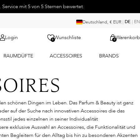
 Service mit 5 von 5 Sternen bewertet.
|
DE
|
EN
Deutschland, € EUR
Login
Wunschliste
Warenkorb
0
0
RAUMDÜFTE
ACCESSOIRES
BRANDS
SOIRES
 den schönen Dingen im Leben. Das Parfum & Beauty ist ganz
der auf der Suche nach innovativen Accessoires die das
sstil jedes einzelnen in seiner Individualität
sere exklusive Auswahl an Accessoires, die Funktionalität und
anten Begleitern für den Alltag bis hin zu besonderen Akzenten