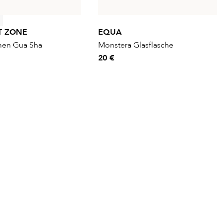
T ZONE
EQUA
men Gua Sha
Monstera Glasflasche
20 €