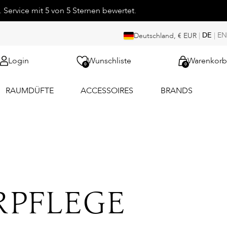
 Service mit 5 von 5 Sternen bewertet.
|
DE
|
EN
Deutschland, € EUR
Login
Wunschliste
Warenkorb
0
0
RAUMDÜFTE
ACCESSOIRES
BRANDS
RPFLEGE