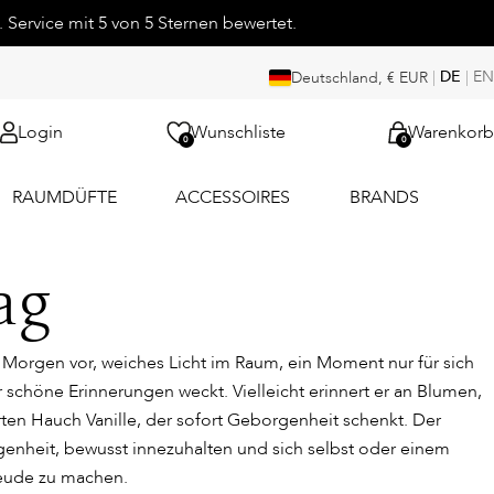
 Service mit 5 von 5 Sternen bewertet.
|
DE
|
EN
Deutschland, € EUR
Login
Wunschliste
Warenkorb
0
0
RAUMDÜFTE
ACCESSOIRES
BRANDS
ag
n Morgen vor, weiches Licht im Raum, ein Moment nur für sich
 schöne Erinnerungen weckt. Vielleicht erinnert er an Blumen,
rten Hauch Vanille, der sofort Geborgenheit schenkt. Der
genheit, bewusst innezuhalten und sich selbst oder einem
eude zu machen.