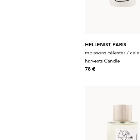
HELLENIST PARIS
moissons célestes / celes
harvests Candle
78 €