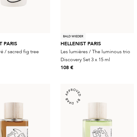
BALD WIEDER
T PARIS
HELLENIST PARIS
ré / sacred fig tree
Les lumières / The luminous trio
Discovery Set 3 x 15 ml
108 €