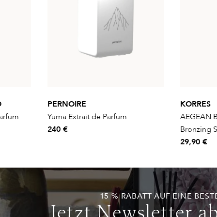
O
PERNOIRE
KORRES
Parfum
Yuma Extrait de Parfum
AEGEAN B
240 €
Bronzing 
29,90 €
15 % RABATT AUF EINE BEST
Jetzt Newsletter a