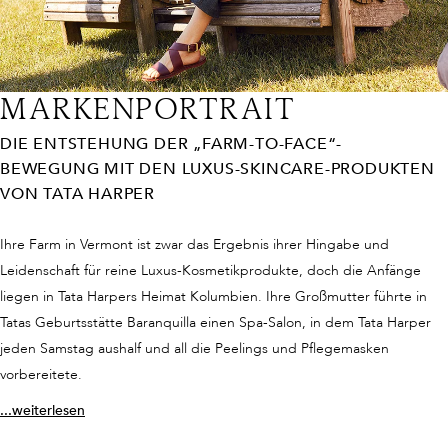
MARKENPORTRAIT
DIE ENTSTEHUNG DER
„FARM-TO-FACE“-
BEWEGUNG
MIT DEN LUXUS-SKINCARE-PRODUKTEN
VON TATA HARPER
Ihre Farm in Vermont ist zwar das Ergebnis ihrer Hingabe und
Leidenschaft für reine Luxus-Kosmetikprodukte, doch die Anfänge
liegen in Tata Harpers Heimat Kolumbien. Ihre Großmutter führte in
Tatas Geburtsstätte Baranquilla einen Spa-Salon, in dem Tata Harper
jeden Samstag aushalf und all die Peelings und Pflegemasken
vorbereitete.
...weiterlesen
“Beauty was not a chore or a luxury but something you did to make