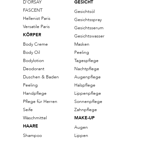
D'ORSAY
GESICHT
Die Crème Riche von Tata Harper ist die reichhaltigste Pflegecreme
FASCENT
Gesichtsöl
von Tata Harper. Sie bekämpft mit 43 Hochleistungsinhaltsstoffen die
Hellenist Paris
Gesichtsspray
Zeichen der Hautalterung. Natürliche Antioxidantien, essenzielle
Versatile Paris
Gesichtsserum
Fettsäuren und Vitamin E verleihen der Haut einen sofort
KÖRPER
Gesichtswasser
durchfeuchteten Teint und ein jugendlich-strahlendes und
Body Creme
Masken
gesundes Hautbild.
Body Oil
Peeling
Bodylotion
Tagespflege
Die Crème Riche wird nach der Tata Harper Eye Cream aufgetragen.
Deodorant
Nachtpflege
Verreiben Sie eine erbsengroße Menge der reichhaltigen
Duschen & Baden
Augenpflege
Feuchtigkeitscreme in Ihren frisch gewaschenen Händen bis sie sich
Peeling
Halspflege
in eine weiße cremige Textur verwandelt. Massieren Sie sie
Handpflege
Lippenpflege
anschließend mit kreisförmigen Bewegungen in Gesicht und Hals
Pflege für Herren
Sonnenpflege
ein. Die Crème Riche von Tata Harper kann morgens und abends
Seife
Zahnpflege
aufgetragen werden – besonders als
Nachtpflege
verwendet,
Waschmittel
MAKE-UP
dringt die besonders reichhaltige Tata Harper Crème Riche bis in
HAARE
Augen
die untersten Hautschichten.
Shampoo
Lippen
Auf der Internetseite der Luxusmarke Tata Harper für besonders