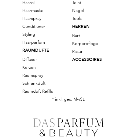
Haaröl
Teint
natürliche Pflegeprodukte haben Sie außerdem die Möglichkeit
Haarmaske
Nägel
eine
Online Produktberatung
wahrzunehmen, die Ihnen auch
Haarspray
Tools
weiterhelfen könnte.
Conditioner
HERREN
Styling
Hier präsentieren wir Ihnen noch ein Video von Tata Harper persönlich,
Bart
Haarparfum
in dem sie ein paar ihrer Produkte vorstellt. Die besonders natürlichen
Körperpflege
RAUMDÜFTE
Pflegeprodukte von Tata Harper erhalten Sie ab sofort in Ihrem
Rasur
exklusiven Online Shop für Nischendüfte und Premium-
Diffuser
ACCESSOIRES
Pflegeprodukte DASPARFUM & Beauty.
Kerzen
Raumspray
Schrankduft
Raumduft Refills
* inkl. ges. MwSt.