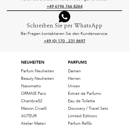
Fahren Sie mit einem Moisturizer fort.
+49 6196 766 8264
Tata Harper Hyaluronic Gel Moisturizer:
Der Hyaluronic Gel Moisturizer von Tata Harper eignet sich aufgrund
Schreiben Sie per WhatsApp
seiner leichten Textur besonders gut für ölige Haut bis Mischhaut.
Bei Fragen kontaktieren Sie den Kundenservice.
Auch in heißen Sommermonaten ist der mit 37
+49 (0) 170 . 231 8697
Hochleistungsinhaltsstoffen angereicherte Hyaluron-Moisturizer
dank seiner Gel-Wasser-Technologie eine angenehm-leichte
Alternative für reichhaltige
Feuchtigkeitscremes
. Die Wasserdepots
NEUHEITEN
PARFUMS
der Haut werden wieder aufgefüllt und starke Antioxidantien
Parfum Neuheiten
Damen
bewahren die Haut vor Alterserscheinungen, ohne sie zu
Beauty Neuheiten
Herren
überpflegen.
Nasomatto
Unisex
ORMAIE Paris
Extrait de Parfums
Tragen Sie den Hyaluronic Gel Moisturizer von Tata Harper nach der
Chambre52
Eau de Toilette
Tata Harper Eye Cream auf und massieren Sie ihn sanft in Ihr Gesicht
Maison Crivelli
Discovery / Travel Sets
und Ihren Hals ein. Den Moisturizer können Sie morgens und
AUTEUR
Limited Editions
abends auftragen.
Atelier Materi
Parfum Refills
Tata Harper Crème Riche: