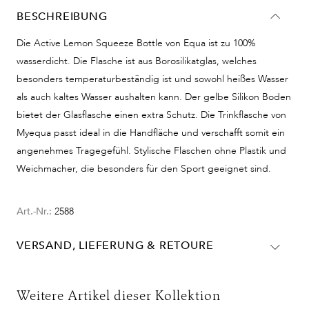
BESCHREIBUNG
Die Active Lemon Squeeze Bottle von Equa ist zu 100%
wasserdicht. Die Flasche ist aus Borosilikatglas, welches
besonders temperaturbeständig ist und sowohl heißes Wasser
als auch kaltes Wasser aushalten kann. Der gelbe Silikon Boden
bietet der Glasflasche einen extra Schutz. Die Trinkflasche von
Myequa passt ideal in die Handfläche und verschafft somit ein
angenehmes Tragegefühl. Stylische Flaschen ohne Plastik und
Weichmacher, die besonders für den Sport geeignet sind.
Art.-Nr.:
2588
VERSAND, LIEFERUNG & RETOURE
Lieferinformationen für Deutschland:
DHL
Weitere Artikel dieser Kollektion