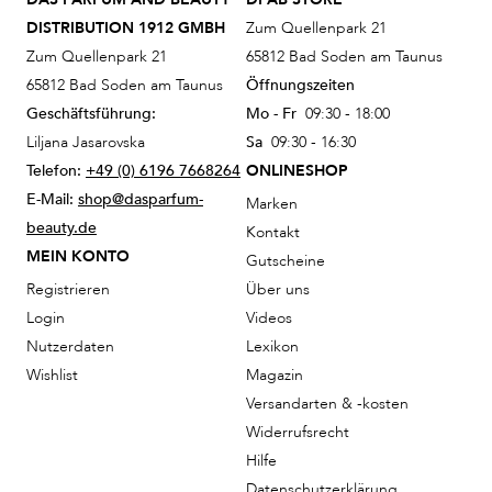
DISTRIBUTION 1912 GMBH
Zum Quellenpark 21
Zum Quellenpark 21
65812 Bad Soden am Taunus
65812 Bad Soden am Taunus
Öffnungszeiten
Geschäftsführung:
Mo - Fr
09:30 - 18:00
Liljana Jasarovska
Sa
09:30 - 16:30
Telefon:
+49 (0) 6196 7668264
ONLINESHOP
E-Mail:
shop@dasparfum-
Marken
beauty.de
Kontakt
MEIN KONTO
Gutscheine
Registrieren
Über uns
Login
Videos
Nutzerdaten
Lexikon
Wishlist
Magazin
Versandarten & -kosten
Widerrufsrecht
Hilfe
Datenschutzerklärung