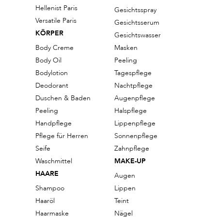
Hellenist Paris
Gesichtsspray
Versatile Paris
Gesichtsserum
KÖRPER
Gesichtswasser
Body Creme
Masken
Body Oil
Peeling
Bodylotion
Tagespflege
Deodorant
Nachtpflege
Duschen & Baden
Augenpflege
Peeling
Halspflege
Handpflege
Lippenpflege
Pflege für Herren
Sonnenpflege
Seife
Zahnpflege
Waschmittel
MAKE-UP
HAARE
Augen
Shampoo
Lippen
Haaröl
Teint
Haarmaske
Nägel