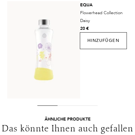
Lieferzeit:
2-4 Werktage
EQUA
Kosten:
Kostenlos ab 48€ Warenwert
Flowerhead Collection
DHL Express
Daisy
Lieferzeit:
1-2 Werktage
20 €
Kosten:
Kostenlos ab 250€ Warenwert
HINZUFÜGEN
Lieferungen in die Schweiz erfolgen ohne MwSt. - beachten
Sie bitte die abweichenden Bedingungen. Für den Versand ins
Ausland gelten andere Versandkosten.
ÄHNLICHE PRODUKTE
Das könnte Ihnen auch gefallen