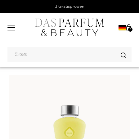
3 Gratisproben
0