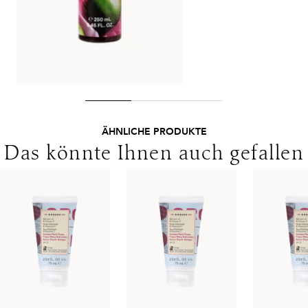
Ausland gelten andere Versandkosten.
dehydroacetate, sodium hydroxide, sorbic acid,
tetrahydrodiferuloylmethane, tetrasodium glutamate
diacetate, tocopherol, tocopheryl acetate.
ÄHNLICHE PRODUKTE
Das könnte Ihnen auch gefallen