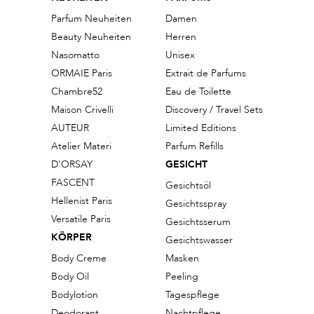
Parfum Neuheiten
Damen
Beauty Neuheiten
Herren
Nasomatto
Unisex
ORMAIE Paris
Extrait de Parfums
Chambre52
Eau de Toilette
Maison Crivelli
Discovery / Travel Sets
AUTEUR
Limited Editions
Atelier Materi
Parfum Refills
D'ORSAY
GESICHT
FASCENT
Gesichtsöl
Hellenist Paris
Gesichtsspray
Versatile Paris
Gesichtsserum
KÖRPER
Gesichtswasser
Body Creme
Masken
Body Oil
Peeling
Bodylotion
Tagespflege
Deodorant
Nachtpflege