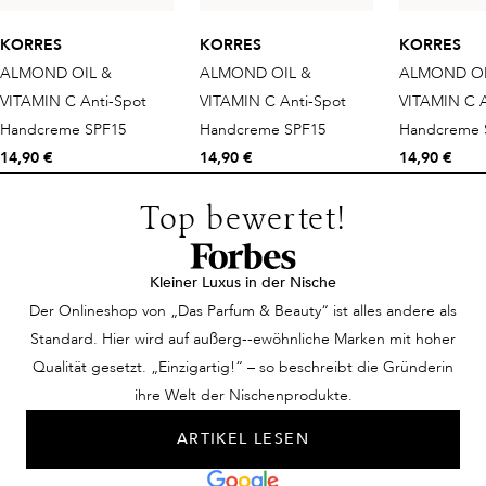
KORRES
KORRES
KORRES
ALMOND OIL &
ALMOND OIL &
ALMOND OI
VITAMIN C Anti-Spot
VITAMIN C Anti-Spot
VITAMIN C A
Handcreme SPF15
Handcreme SPF15
Handcreme 
14,90 €
14,90 €
14,90 €
Top bewertet!
Kleiner Luxus in der Nische
Der Onlineshop von „Das Parfum & Beauty“ ist alles andere als
Standard. Hier wird auf außerg--ewöhnliche Marken mit hoher
Qualität gesetzt. „Einzigartig!“ – so beschreibt die Gründerin
ihre Welt der Nischenprodukte.
ARTIKEL LESEN