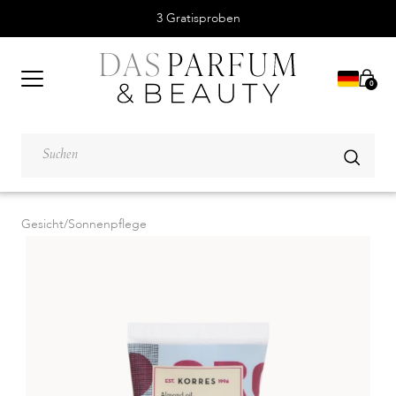
3 Gratisproben
0
Gesicht
/
Sonnenpflege