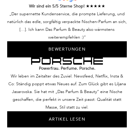
Wir sind ein 5/5 Sterne Shop! ★★★★★
„Der supernette Kundenservice, die prompte Lieferung, und
natürlich das edle, sorgfältig verpackte Nischen-Parfum an sich,
[…]. Ich kann Das Parfum & Beauty also wärmstens
weiterempfehlen :)“
BEWERTUNGEN
Powerfrau. Perfume. Porsche.
Wir leben im Zeitalter des Zuviel. Newsfeed, Netflix, Insta &
Co: Ständig poppt etwas Neues auf. Zum Glück gibt es Liljana
Jasarovska. Sie hat mit „Das Parfum & Beauty“ eine Nische
geschaffen, die perfekt in unsere Zeit passt: Qualität statt
Masse, Stil statt zu viel.
ARTIKEL LESEN