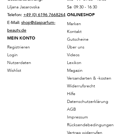
Liljana Jasarovska
Sa
09:30 - 16:30
Telefon:
+49 (0) 6196 7668264
ONLINESHOP
E-Mail:
shop@dasparfum-
Marken
beauty.de
Kontakt
MEIN KONTO
Gutscheine
Registrieren
Über uns
Login
Videos
Nutzerdaten
Lexikon
Wishlist
Magazin
Versandarten & -kosten
Widerrufsrecht
Hilfe
Datenschutzerklärung
AGB
Impressum
Rücksendebedingungen
Vertrag widerrufen