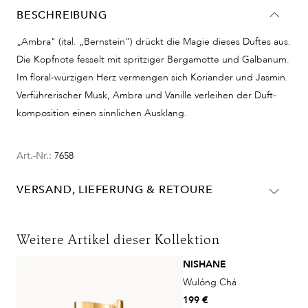
BESCHREIBUNG
„Ambra" (ital. „Bernstein") drückt die Magie dieses Duftes aus.
Die Kopfnote fesselt mit spritziger Bergamotte und Galbanum.
Im floral-würzigen Herz vermengen sich Koriander und Jasmin.
Verführerischer Musk, Ambra und Vanille verleihen der Duft-
komposition einen sinnlichen Ausklang.
Art.-Nr.:
7658
VERSAND, LIEFERUNG & RETOURE
Lieferinformationen für Deutschland:
DHL
Weitere Artikel dieser Kollektion
Lieferzeit:
2-4 Werktage
NISHANE
Kosten:
Kostenlos ab 48€ Warenwert
Wulóng Chá
DHL Express
199 €