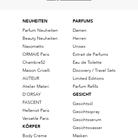
NEUHEITEN
PARFUMS
Parfum Neuheiten
Damen
Beauty Neuheiten
Herren
Nasomatto
Unisex
ORMAIE Paris
Extrait de Parfums
Chambre52
Eau de Toilette
Maison Crivelli
Discovery / Travel Sets
AUTEUR
Limited Editions
Atelier Materi
Parfum Refills
D'ORSAY
GESICHT
FASCENT
Gesichtsöl
Hellenist Paris
Gesichtsspray
Versatile Paris
Gesichtsserum
KÖRPER
Gesichtswasser
Body Creme
Masken