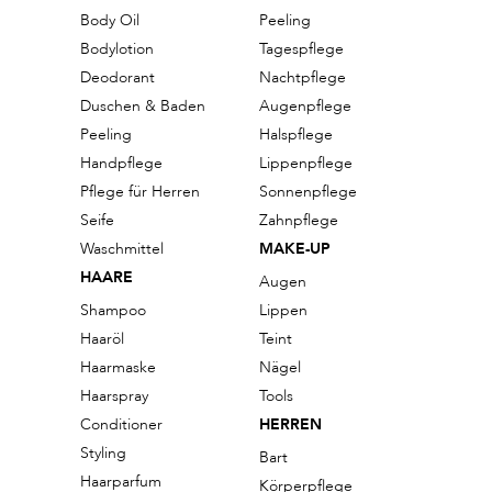
Body Oil
Peeling
Bodylotion
Tagespflege
Deodorant
Nachtpflege
Duschen & Baden
Augenpflege
Peeling
Halspflege
Handpflege
Lippenpflege
Pflege für Herren
Sonnenpflege
Seife
Zahnpflege
Waschmittel
MAKE-UP
HAARE
Augen
Shampoo
Lippen
Haaröl
Teint
Haarmaske
Nägel
Haarspray
Tools
Conditioner
HERREN
Styling
Bart
Haarparfum
Körperpflege