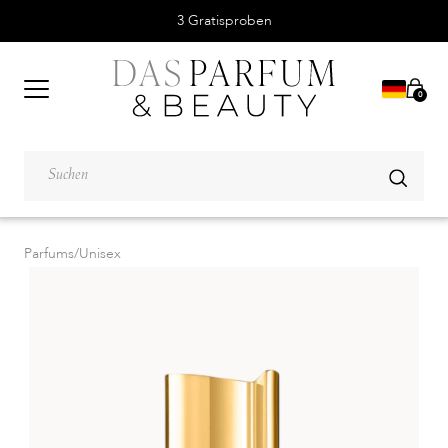
3 Gratisproben
0
Parfums
/
Unisex