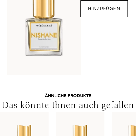
Lieferzeit:
1-2 Werktage
HINZUFÜGEN
Kosten:
Kostenlos ab 250€ Warenwert
Lieferungen in die Schweiz erfolgen ohne MwSt. - beachten
Sie bitte die abweichenden Bedingungen. Für den Versand ins
Ausland gelten andere Versandkosten.
ÄHNLICHE PRODUKTE
Das könnte Ihnen auch gefallen