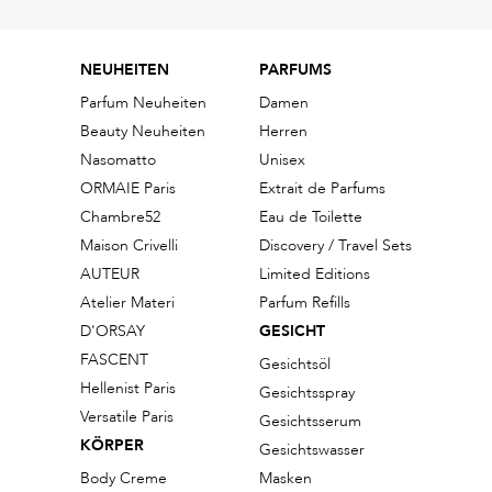
NEUHEITEN
PARFUMS
Parfum Neuheiten
Damen
Beauty Neuheiten
Herren
Nasomatto
Unisex
ORMAIE Paris
Extrait de Parfums
Chambre52
Eau de Toilette
Maison Crivelli
Discovery / Travel Sets
AUTEUR
Limited Editions
Atelier Materi
Parfum Refills
D'ORSAY
GESICHT
FASCENT
Gesichtsöl
Hellenist Paris
Gesichtsspray
Versatile Paris
Gesichtsserum
KÖRPER
Gesichtswasser
Body Creme
Masken