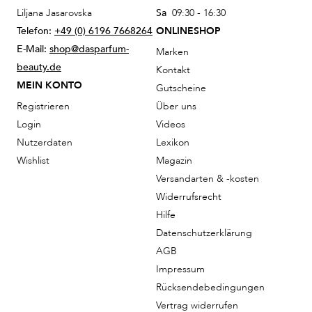
Liljana Jasarovska
Sa
09:30 - 16:30
Telefon:
+49 (0) 6196 7668264
ONLINESHOP
E-Mail:
shop@dasparfum-
Marken
beauty.de
Kontakt
MEIN KONTO
Gutscheine
Registrieren
Über uns
Login
Videos
Nutzerdaten
Lexikon
Wishlist
Magazin
Versandarten & -kosten
Widerrufsrecht
Hilfe
Datenschutzerklärung
AGB
Impressum
Rücksendebedingungen
Vertrag widerrufen