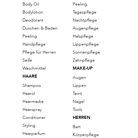
Body Oil
Peeling
Bodylotion
Tagespflege
Deodorant
Nachtpflege
Duschen & Baden
Augenpflege
Peeling
Halspflege
Handpflege
Lippenpflege
Pflege für Herren
Sonnenpflege
Seife
Zahnpflege
Waschmittel
MAKE-UP
HAARE
Augen
Shampoo
Lippen
Haaröl
Teint
Haarmaske
Nägel
Haarspray
Tools
Conditioner
HERREN
Styling
Bart
Haarparfum
Körperpflege