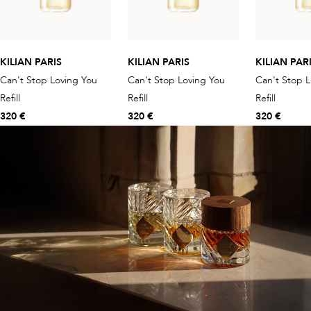
KILIAN PARIS
KILIAN PARIS
KILIAN PAR
Can't Stop Loving You
Can't Stop Loving You
Can't Stop L
Refill
Refill
Refill
320 €
320 €
320 €