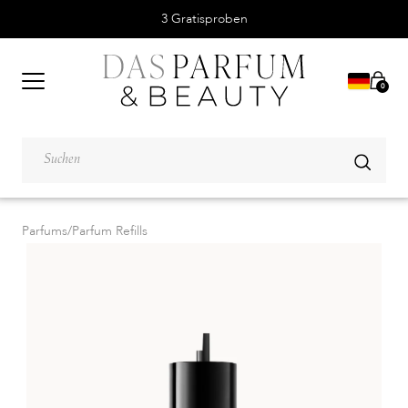
3 Gratisproben
0
Parfums
/
Parfum Refills