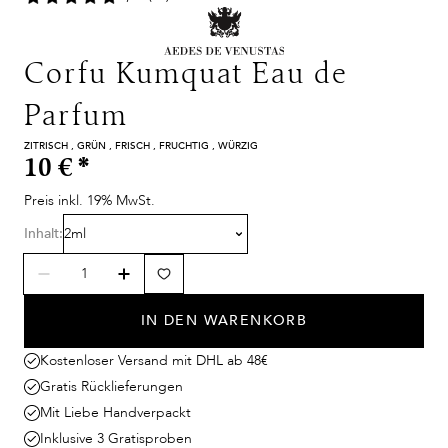
Corfu Kumquat Eau de
Parfum
ZITRISCH , GRÜN , FRISCH , FRUCHTIG , WÜRZIG
10 €
*
Preis inkl. 19% MwSt.
Inhalt:
2ml
IN DEN WARENKORB
Kostenloser Versand mit DHL ab 48€
Gratis Rücklieferungen
Mit Liebe Handverpackt
Inklusive 3 Gratisproben