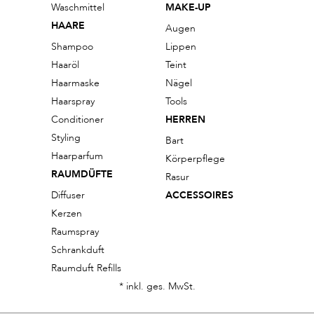
Waschmittel
MAKE-UP
HAARE
Augen
Shampoo
Lippen
Haaröl
Teint
Haarmaske
Nägel
Haarspray
Tools
Conditioner
HERREN
Styling
Bart
Haarparfum
Körperpflege
RAUMDÜFTE
Rasur
Diffuser
ACCESSOIRES
Kerzen
Raumspray
Schrankduft
Raumduft Refills
* inkl. ges. MwSt.