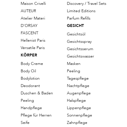
Maison Crivelli
Discovery / Travel Sets
AUTEUR
Limited Editions
Atelier Materi
Parfum Refills
D'ORSAY
GESICHT
FASCENT
Gesichtsöl
Hellenist Paris
Gesichtsspray
Versatile Paris
Gesichtsserum
KÖRPER
Gesichtswasser
Body Creme
Masken
Body Oil
Peeling
Bodylotion
Tagespflege
Deodorant
Nachtpflege
Duschen & Baden
Augenpflege
Peeling
Halspflege
Handpflege
Lippenpflege
Pflege für Herren
Sonnenpflege
Seife
Zahnpflege