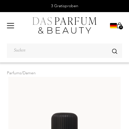
3 Gratisproben
0
Parfums
/
Damen