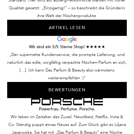
Standard. Hier wird auf außerg--ewöhnliche Marken mit hoher
Qualität gesetzt. „Einzigartig!“ – so beschreibt die Gründerin
ihre Welt der Nischenprodukte.
ARTIKEL LESEN
Wir sind ein 5/5 Sterne Shop! ★★★★★
„Der supernette Kundenservice, die prompte Lieferung, und
natürlich das edle, sorgfältig verpackte Nischen-Parfum an sich,
[…]. Ich kann Das Parfum & Beauty also wärmstens
weiterempfehlen :)“
BEWERTUNGEN
Powerfrau. Perfume. Porsche.
Wir leben im Zeitalter des Zuviel. Newsfeed, Netflix, Insta &
Co: Ständig poppt etwas Neues auf. Zum Glück gibt es Liljana
Jasarovska. Sie hat mit „Das Parfum & Beauty“ eine Nische