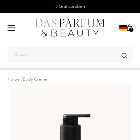
3 Gratisproben
0
Körper
/
Body Creme