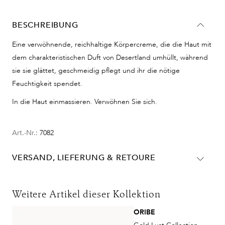
BESCHREIBUNG
Eine verwöhnende, reichhaltige Körpercreme, die die Haut mit
dem charakteristischen Duft von Desertland umhüllt, während
sie sie glättet, geschmeidig pflegt und ihr die nötige
Feuchtigkeit spendet.
In die Haut einmassieren. Verwöhnen Sie sich.
Art.-Nr.:
7082
VERSAND, LIEFERUNG & RETOURE
Lieferinformationen für Deutschland:
DHL
Weitere Artikel dieser Kollektion
Lieferzeit:
2-4 Werktage
ORIBE
Kosten:
Kostenlos ab 48€ Warenwert