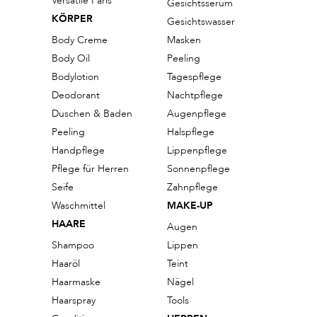
Versatile Paris
Gesichtsserum
KÖRPER
Gesichtswasser
Body Creme
Masken
Body Oil
Peeling
Bodylotion
Tagespflege
Deodorant
Nachtpflege
Duschen & Baden
Augenpflege
Peeling
Halspflege
Handpflege
Lippenpflege
Pflege für Herren
Sonnenpflege
Seife
Zahnpflege
Waschmittel
MAKE-UP
HAARE
Augen
Shampoo
Lippen
Haaröl
Teint
Haarmaske
Nägel
Haarspray
Tools