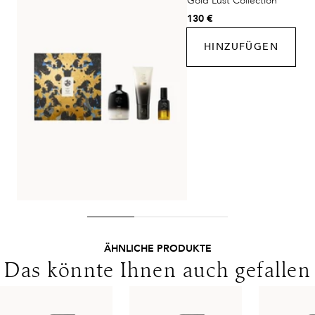
Gold Lust Collection
DHL Express
130 €
Lieferzeit:
1-2 Werktage
HINZUFÜGEN
Kosten:
Kostenlos ab 250€ Warenwert
Lieferungen in die Schweiz erfolgen ohne MwSt. - beachten
Sie bitte die abweichenden Bedingungen. Für den Versand ins
Ausland gelten andere Versandkosten.
ÄHNLICHE PRODUKTE
Das könnte Ihnen auch gefallen