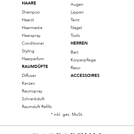
HAARE
Augen
Shampoo
Lippen
Haaröl
Teint
Haarmaske
Nägel
Haarspray
Tools
Conditioner
HERREN
Styling
Bart
Haarparfum
Körperpflege
RAUMDÜFTE
Rasur
Diffuser
ACCESSOIRES
Kerzen
Raumspray
Schrankduft
Raumduft Refills
* inkl. ges. MwSt.