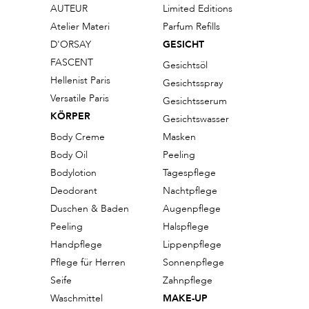
AUTEUR
Limited Editions
Atelier Materi
Parfum Refills
D'ORSAY
GESICHT
FASCENT
Gesichtsöl
Hellenist Paris
Gesichtsspray
Versatile Paris
Gesichtsserum
KÖRPER
Gesichtswasser
Body Creme
Masken
Body Oil
Peeling
Bodylotion
Tagespflege
Deodorant
Nachtpflege
Duschen & Baden
Augenpflege
Peeling
Halspflege
Handpflege
Lippenpflege
Pflege für Herren
Sonnenpflege
Seife
Zahnpflege
Waschmittel
MAKE-UP