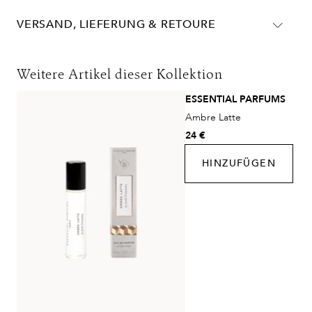
VERSAND, LIEFERUNG & RETOURE
Lieferinformationen für Deutschland:
Weitere Artikel dieser Kollektion
Lieferungen in die Schweiz erfolgen ohne MwSt. - beachten
ESSENTIAL PARFUMS
Sie bitte die abweichenden Bedingungen. Für den Versand ins
Ambre Latte
Ausland gelten andere Versandkosten.
24 €
HINZUFÜGEN