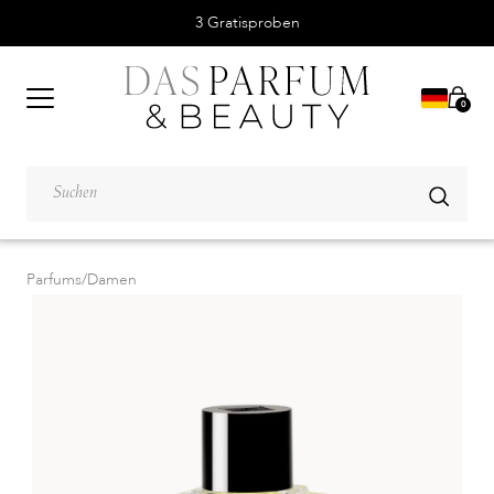
3 Gratisproben
0
Parfums
/
Damen