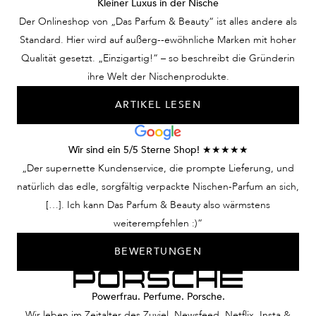
Kleiner Luxus in der Nische
Der Onlineshop von „Das Parfum & Beauty“ ist alles andere als
Standard. Hier wird auf außerg--ewöhnliche Marken mit hoher
Qualität gesetzt. „Einzigartig!“ – so beschreibt die Gründerin
ihre Welt der Nischenprodukte.
ARTIKEL LESEN
Wir sind ein 5/5 Sterne Shop! ★★★★★
„Der supernette Kundenservice, die prompte Lieferung, und
natürlich das edle, sorgfältig verpackte Nischen-Parfum an sich,
[…]. Ich kann Das Parfum & Beauty also wärmstens
weiterempfehlen :)“
BEWERTUNGEN
Powerfrau. Perfume. Porsche.
Wir leben im Zeitalter des Zuviel. Newsfeed, Netflix, Insta &