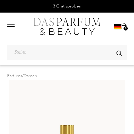
3 Gratisproben
0
Parfums
/
Damen