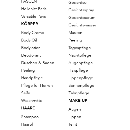
FASCENT
Gesichtsöl
Hellenist Paris
Gesichtsspray
Versatile Paris
Gesichtsserum
KÖRPER
Gesichtswasser
Body Creme
Masken
Body Oil
Peeling
Bodylotion
Tagespflege
Deodorant
Nachtpflege
Duschen & Baden
Augenpflege
Peeling
Halspflege
Handpflege
Lippenpflege
Pflege für Herren
Sonnenpflege
Seife
Zahnpflege
Waschmittel
MAKE-UP
HAARE
Augen
Shampoo
Lippen
Haaröl
Teint