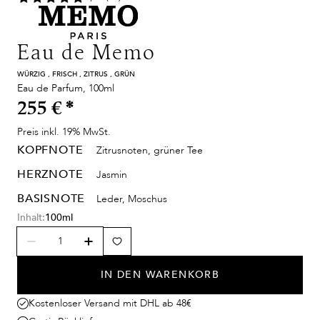
Eau de Memo
WÜRZIG , FRISCH , ZITRUS , GRÜN
Eau de Parfum, 100ml
255 €
*
Preis inkl. 19% MwSt.
KOPFNOTE
Zitrusnoten, grüner Tee
HERZNOTE
Jasmin
BASISNOTE
Leder, Moschus
Inhalt:
100ml
IN DEN WARENKORB
Kostenloser Versand mit DHL ab 48€