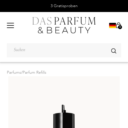
3 Gratisproben
0
Parfums
/
Parfum Refills