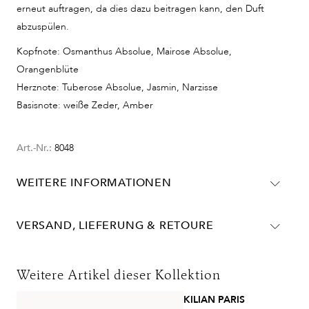
erneut auftragen, da dies dazu beitragen kann, den Duft
abzuspülen.
Kopfnote: Osmanthus Absolue, Mairose Absolue,
Orangenblüte
Herznote: Tuberose Absolue, Jasmin, Narzisse
Basisnote: weiße Zeder, Amber
Art.-Nr.:
8048
WEITERE INFORMATIONEN
Alcohol Denat., Fragrance (Parfum), Water/Aqua/Eau,
Citronellol, Linalool, Geraniol, Farnesol, Benzyl
VERSAND, LIEFERUNG & RETOURE
Benzoate, Limonene, Eugenol, Benzyl Alcohol, Benzyl
Lieferinformationen für Deutschland:
Salicylate, Isoeugenol, Citral, Hydroxycitronellal, Bht,
DHL
Benzoic Acid <Iln44618>
Weitere Artikel dieser Kollektion
Bitte beachten Sie, dass Inhaltstofflisten sich über die
Lieferzeit:
2-4 Werktage
KILIAN PARIS
Zeit manchmal verändern können. Überprüfen Sie zur