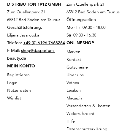
DISTRIBUTION 1912 GMBH
Zum Quellenpark 21
Zum Quellenpark 21
65812 Bad Soden am Taunus
65812 Bad Soden am Taunus
Öffnungszeiten
Geschäftsführung:
Mo - Fr
09:30 - 18:00
Liljana Jasarovska
Sa
09:30 - 16:30
Telefon:
+49 (0) 6196 7668264
ONLINESHOP
E-Mail:
shop@dasparfum-
Marken
beauty.de
Kontakt
MEIN KONTO
Gutscheine
Registrieren
Über uns
Login
Videos
Nutzerdaten
Lexikon
Wishlist
Magazin
Versandarten & -kosten
Widerrufsrecht
Hilfe
Datenschutzerklärung