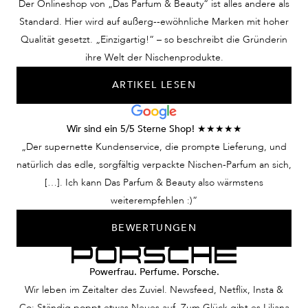
Der Onlineshop von „Das Parfum & Beauty“ ist alles andere als
Standard. Hier wird auf außerg--ewöhnliche Marken mit hoher
Qualität gesetzt. „Einzigartig!“ – so beschreibt die Gründerin
ihre Welt der Nischenprodukte.
ARTIKEL LESEN
Wir sind ein 5/5 Sterne Shop! ★★★★★
„Der supernette Kundenservice, die prompte Lieferung, und
natürlich das edle, sorgfältig verpackte Nischen-Parfum an sich,
[…]. Ich kann Das Parfum & Beauty also wärmstens
weiterempfehlen :)“
BEWERTUNGEN
Powerfrau. Perfume. Porsche.
Wir leben im Zeitalter des Zuviel. Newsfeed, Netflix, Insta &
Co: Ständig poppt etwas Neues auf. Zum Glück gibt es Liljana