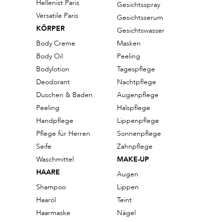
Hellenist Paris
Gesichtsspray
Versatile Paris
Gesichtsserum
KÖRPER
Gesichtswasser
Body Creme
Masken
Body Oil
Peeling
Bodylotion
Tagespflege
Deodorant
Nachtpflege
Duschen & Baden
Augenpflege
Peeling
Halspflege
Handpflege
Lippenpflege
Pflege für Herren
Sonnenpflege
Seife
Zahnpflege
Waschmittel
MAKE-UP
HAARE
Augen
Shampoo
Lippen
Haaröl
Teint
Haarmaske
Nägel