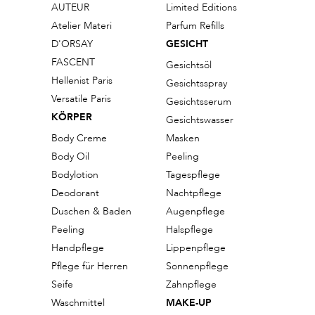
AUTEUR
Limited Editions
Atelier Materi
Parfum Refills
D'ORSAY
GESICHT
FASCENT
Gesichtsöl
Hellenist Paris
Gesichtsspray
Versatile Paris
Gesichtsserum
KÖRPER
Gesichtswasser
Body Creme
Masken
Body Oil
Peeling
Bodylotion
Tagespflege
Deodorant
Nachtpflege
Duschen & Baden
Augenpflege
Peeling
Halspflege
Handpflege
Lippenpflege
Pflege für Herren
Sonnenpflege
Seife
Zahnpflege
Waschmittel
MAKE-UP