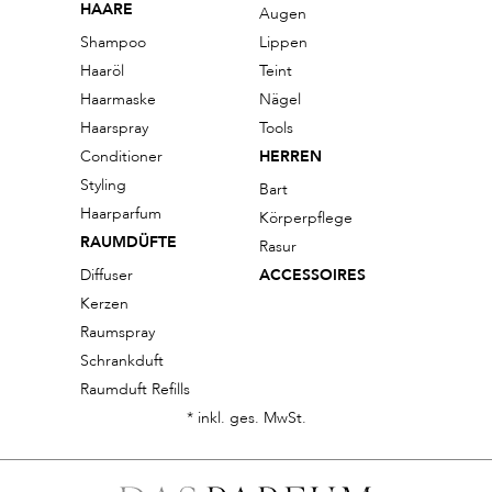
HAARE
Augen
Shampoo
Lippen
Haaröl
Teint
Haarmaske
Nägel
Haarspray
Tools
Conditioner
HERREN
Styling
Bart
Haarparfum
Körperpflege
RAUMDÜFTE
Rasur
Diffuser
ACCESSOIRES
Kerzen
Raumspray
Schrankduft
Raumduft Refills
* inkl. ges. MwSt.