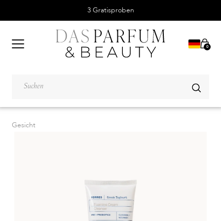
3 Gratisproben
0
Gesicht