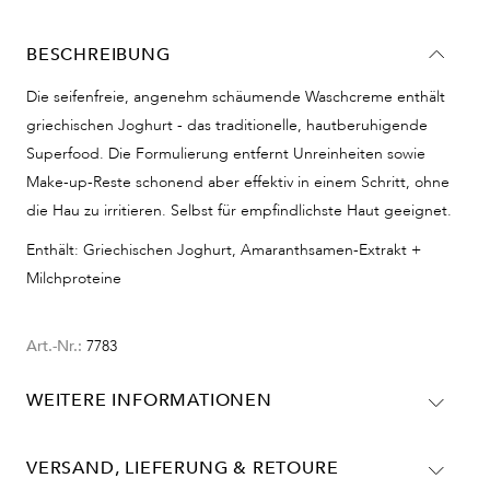
BESCHREIBUNG
Die seifenfreie, angenehm schäumende Waschcreme enthält
griechischen Joghurt - das traditionelle, hautberuhigende
Superfood. Die Formulierung entfernt Unreinheiten sowie
Make-up-Reste schonend aber effektiv in einem Schritt, ohne
die Hau zu irritieren. Selbst für empfindlichste Haut geeignet.
Enthält: Griechischen Joghurt, Amaranthsamen-Extrakt +
Milchproteine
Art.-Nr.:
7783
WEITERE INFORMATIONEN
AQUA/WATER/EAU, SODIUM COCOYL ISETHIONATE,
COCO-BETAINE, CETEARYL ALCOHOL, DISODIUM
VERSAND, LIEFERUNG & RETOURE