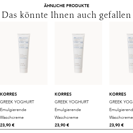
ALCOHOL, POLYMNIA SONCHIFOLIA ROOT JUICE,
ÄHNLICHE PRODUKTE
SACCHARIDE ISOMERATE, SODIUM COCOYL
Das könnte Ihnen auch gefallen
ALANINATE,
SODIUM PHYTATE, TITANIUM DIOXIDE, YOGURT,
YOGURT
POWDER, PHENOXYETHANOL, SODIUM BENZOATE,
PARFUM/FRAGRANCE.
KORRES
KORRES
KORRES
GREEK YOGHURT
GREEK YOGHURT
GREEK YOG
Emulgierende
Emulgierende
Emulgieren
Waschcreme
Waschcreme
Waschcreme
23,90 €
23,90 €
23,90 €