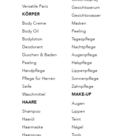
Versatile Paris
Gesichtsserum
KÖRPER
Gesichtswasser
Body Creme
Masken
Body Oil
Peeling
Bodylotion
Tagespflege
Deodorant
Nachtpflege
Duschen & Baden
Augenpflege
Peeling
Halspflege
Handpflege
Lippenpflege
Pflege für Herren
Sonnenpflege
Seife
Zahnpflege
Waschmittel
MAKE-UP
HAARE
Augen
Shampoo
Lippen
Haaröl
Teint
Haarmaske
Nägel
Haarspray
Tools