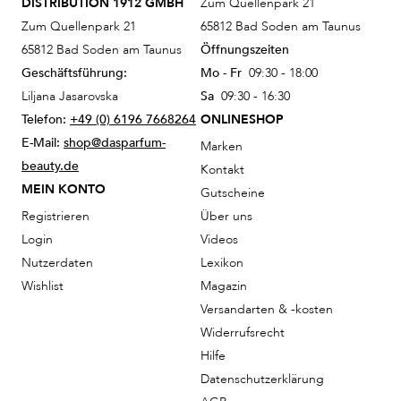
DISTRIBUTION 1912 GMBH
Zum Quellenpark 21
Zum Quellenpark 21
65812 Bad Soden am Taunus
65812 Bad Soden am Taunus
Öffnungszeiten
Geschäftsführung:
Mo - Fr
09:30 - 18:00
Liljana Jasarovska
Sa
09:30 - 16:30
Telefon:
+49 (0) 6196 7668264
ONLINESHOP
E-Mail:
shop@dasparfum-
Marken
beauty.de
Kontakt
MEIN KONTO
Gutscheine
Registrieren
Über uns
Login
Videos
Nutzerdaten
Lexikon
Wishlist
Magazin
Versandarten & -kosten
Widerrufsrecht
Hilfe
Datenschutzerklärung