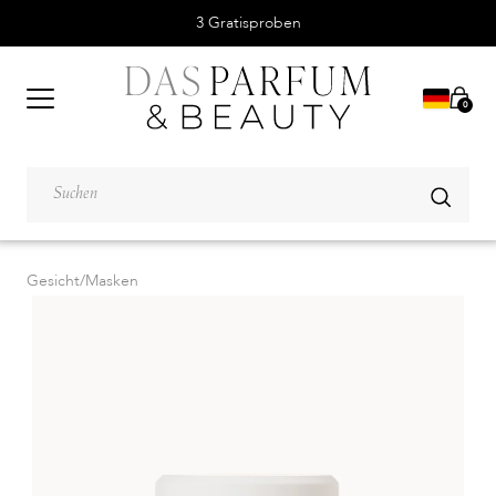
3 Gratisproben
0
Gesicht
/
Masken