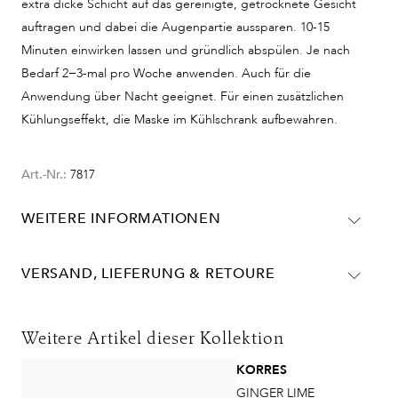
extra dicke Schicht auf das gereinigte, getrocknete Gesicht
auftragen und dabei die Augenpartie aussparen. 10-15
Minuten einwirken lassen und gründlich abspülen. Je nach
Bedarf 2−3-mal pro Woche anwenden. Auch für die
Anwendung über Nacht geeignet. Für einen zusätzlichen
Kühlungseffekt, die Maske im Kühlschrank aufbewahren.
Art.-Nr.:
7817
WEITERE INFORMATIONEN
AQUA/WATER/EAU, YOGURT, GLYCERIN, HEXYLDECYL
STEARATE, DIISOSTEARYL MALATE, PRUNUS
VERSAND, LIEFERUNG & RETOURE
ARMENIACA (APRICOT) KERNEL OIL, SQUALANE, C14-
Lieferinformationen für Deutschland:
22
DHL
ALCOHOLS, ISOAMYL LAURATE, PRUNUS
Weitere Artikel dieser Kollektion
AMYGDALUS DULCIS (SWEET ALMOND) OIL,
Lieferzeit:
2-4 Werktage
KORRES
ARACHIDYL ALCOHOL,
Kosten:
Kostenlos ab 48€ Warenwert
GINGER LIME