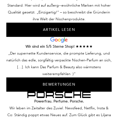
Standard. Hier wird auf außerg--ewöhnliche Marken mit hoher
Qualität gesetzt. „Einzigartig!“ – so beschreibt die Gründerin
ihre Welt der Nischenprodukte.
ARTIKEL LESEN
Wir sind ein 5/5 Sterne Shop! ★★★★★
„Der supernette Kundenservice, die prompte Lieferung, und
natürlich das edle, sorgfältig verpackte Nischen-Parfum an sich,
[…]. Ich kann Das Parfum & Beauty also wärmstens
weiterempfehlen :)“
BEWERTUNGEN
Powerfrau. Perfume. Porsche.
Wir leben im Zeitalter des Zuviel. Newsfeed, Netflix, Insta &
Co: Ständig poppt etwas Neues auf. Zum Glück gibt es Liljana