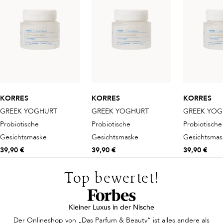
(HONEYSUCKLE) FLOWER EXTRACT, MALTODEXTRIN,
MARIS AQUA/SEA WATER/EAU DE MER, ORYZA
SATIVA (RICE) EXTRACT, PHENETHYL ALCOHOL,
POLYMNIA SONCHIFOLIA ROOT JUICE, POLYSORBATE
60,
POTASSIUM PHOSPHATE, PROPYL GALLATE,
PULLULAN, SACCHARIDE ISOMERATE, SERINE,
SODIUM
KORRES
KORRES
KORRES
CARBOXYMETHYL BETA-GLUCAN, SODIUM
GREEK YOGHURT
GREEK YOGHURT
GREEK YOG
HYALURONATE, SODIUM POLYACRYLATE STARCH,
Probiotische
Probiotische
Probiotische
SORBITAN
ISOSTEARATE, TETRASODIUM GLUTAMATE
Gesichtsmaske
Gesichtsmaske
Gesichtsmas
DIACETATE, TOCOPHEROL, TREHALOSE, UREA,
39,90 €
39,90 €
39,90 €
ZINGIBER
OFFICINALE (GINGER) ROOT EXTRACT, BENZYL
Top bewertet!
ALCOHOL, DEHYDROACETIC ACID,
PHENOXYETHANOL.
Kleiner Luxus in der Nische
Der Onlineshop von „Das Parfum & Beauty“ ist alles andere als