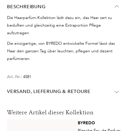
BESCHREIBUNG
Die Haarparfüm-Kollektion lädt dazu ein, das Haar zart zu
beduften und gleichzeitig eine Extraportion Pflege
aufzutragen.
Die einzigartige, von BYREDO entwickelte Formel lässt das
Haar den ganzen Tag über leuchten, pflegen und dezent
parfümieren.
Art.-Nr.:
4581
VERSAND, LIEFERUNG & RETOURE
Lieferinformationen für Deutschland:
DHL
Weitere Artikel dieser Kollektion
Lieferzeit:
2-4 Werktage
BYREDO
Kosten:
Kostenlos ab 48€ Warenwert
Blanche Eau de Parfum