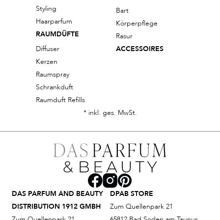
Styling
Bart
Haarparfum
Körperpflege
RAUMDÜFTE
Rasur
Diffuser
ACCESSOIRES
Kerzen
Raumspray
Schrankduft
Raumduft Refills
* inkl. ges. MwSt.
DAS PARFUM AND BEAUTY
DPAB STORE
DISTRIBUTION 1912 GMBH
Zum Quellenpark 21
Zum Quellenpark 21
65812 Bad Soden am Taunus