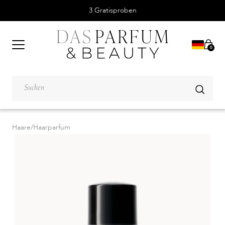
3 Gratisproben
0
Haare
/
Haarparfum