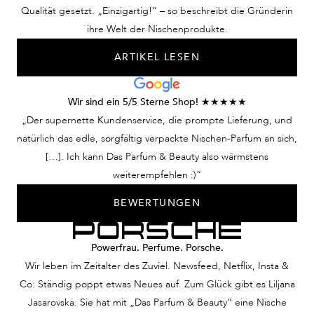
Qualität gesetzt. „Einzigartig!“ – so beschreibt die Gründerin
ihre Welt der Nischenprodukte.
ARTIKEL LESEN
Wir sind ein 5/5 Sterne Shop! ★★★★★
„Der supernette Kundenservice, die prompte Lieferung, und
natürlich das edle, sorgfältig verpackte Nischen-Parfum an sich,
[…]. Ich kann Das Parfum & Beauty also wärmstens
weiterempfehlen :)“
BEWERTUNGEN
Powerfrau. Perfume. Porsche.
Wir leben im Zeitalter des Zuviel. Newsfeed, Netflix, Insta &
Co: Ständig poppt etwas Neues auf. Zum Glück gibt es Liljana
Jasarovska. Sie hat mit „Das Parfum & Beauty“ eine Nische