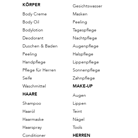
KÖRPER
Gesichtswasser
Body Creme
Masken
Body Oil
Peeling
Bodylotion
Tagespflege
Deodorant
Nachtpflege
Duschen & Baden
Augenpflege
Peeling
Halspflege
Handpflege
Lippenpflege
Pflege für Herren
Sonnenpflege
Seife
Zahnpflege
Waschmittel
MAKE-UP
HAARE
Augen
Shampoo
Lippen
Haaröl
Teint
Haarmaske
Nägel
Haarspray
Tools
Conditioner
HERREN