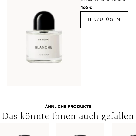
DHL Express
165 €
Lieferzeit:
1-2 Werktage
HINZUFÜGEN
Kosten:
Kostenlos ab 250€ Warenwert
Lieferungen in die Schweiz erfolgen ohne MwSt. - beachten
Sie bitte die abweichenden Bedingungen. Für den Versand ins
Ausland gelten andere Versandkosten.
ÄHNLICHE PRODUKTE
Das könnte Ihnen auch gefallen