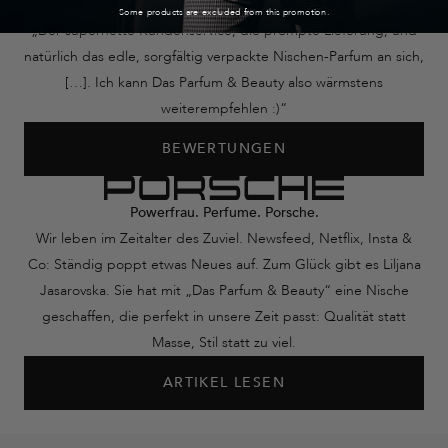
Wir sind ein 5/5 Sterne Shop! ★★★★★
Some products are excluded from this promotion.
„Der supernette Kundenservice, die prompte Lieferung, und
natürlich das edle, sorgfältig verpackte Nischen-Parfum an sich,
[…]. Ich kann Das Parfum & Beauty also wärmstens
weiterempfehlen :)“
BEWERTUNGEN
Powerfrau. Perfume. Porsche.
Wir leben im Zeitalter des Zuviel. Newsfeed, Netflix, Insta &
Co: Ständig poppt etwas Neues auf. Zum Glück gibt es Liljana
Jasarovska. Sie hat mit „Das Parfum & Beauty“ eine Nische
geschaffen, die perfekt in unsere Zeit passt: Qualität statt
Masse, Stil statt zu viel.
ARTIKEL LESEN