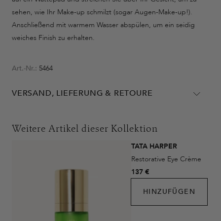
sehen, wie Ihr Make-up schmilzt (sogar Augen-Make-up!).
Anschließend mit warmem Wasser abspülen, um ein seidig
weiches Finish zu erhalten.
Art.-Nr.:
5464
VERSAND, LIEFERUNG & RETOURE
Lieferinformationen für Deutschland:
DHL
Weitere Artikel dieser Kollektion
Lieferzeit:
2-4 Werktage
TATA HARPER
Kosten:
Kostenlos ab 48€ Warenwert
Restorative Eye Crème
DHL Express
137 €
Lieferzeit:
1-2 Werktage
HINZUFÜGEN
Kosten:
Kostenlos ab 250€ Warenwert
Lieferungen in die Schweiz erfolgen ohne MwSt. - beachten