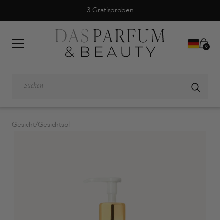
3 Gratisproben
0
Gesicht
/
Gesichtsöl