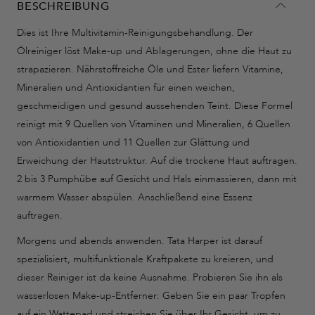
BESCHREIBUNG
Dies ist Ihre Multivitamin-Reinigungsbehandlung. Der
Ölreiniger löst Make-up und Ablagerungen, ohne die Haut zu
strapazieren. Nährstoffreiche Öle und Ester liefern Vitamine,
Mineralien und Antioxidantien für einen weichen,
geschmeidigen und gesund aussehenden Teint. Diese Formel
reinigt mit 9 Quellen von Vitaminen und Mineralien, 6 Quellen
von Antioxidantien und 11 Quellen zur Glättung und
Erweichung der Hautstruktur. Auf die trockene Haut auftragen.
2 bis 3 Pumphübe auf Gesicht und Hals einmassieren, dann mit
warmem Wasser abspülen. Anschließend eine Essenz
auftragen.
Morgens und abends anwenden. Tata Harper ist darauf
spezialisiert, multifunktionale Kraftpakete zu kreieren, und
dieser Reiniger ist da keine Ausnahme. Probieren Sie ihn als
wasserlosen Make-up-Entferner: Geben Sie ein paar Tropfen
auf ein Wattepad und streichen Sie über Ihr Gesicht, um zu