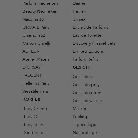
Parfum Neuheiten
Damen
Beauty Neuheiten
Herren
Nasomatto
Unisex
ORMAIE Paris
Extrait de Parfums
Chambre52
Eau de Toilette
Maison Crivelli
Discovery / Travel Sets
AUTEUR
Limited Editions
Atelier Materi
Parfum Refills
D'ORSAY
GESICHT
FASCENT
Gesichtsöl
Hellenist Paris
Gesichtsspray
Versatile Paris
Gesichtsserum
KÖRPER
Gesichtswasser
Body Creme
Masken
Body Oil
Peeling
Bodylotion
Tagespflege
Deodorant
Nachtpflege