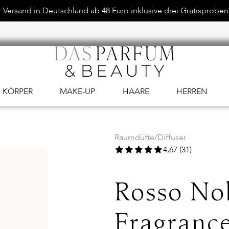
Versand in Deutschland ab 48 Euro inklusive drei Gratisproben.
KÖRPER
MAKE-UP
HAARE
HERREN
Raumdüfte
/
Diffuser
4,67 (31)
Rosso Nob
Fragrance