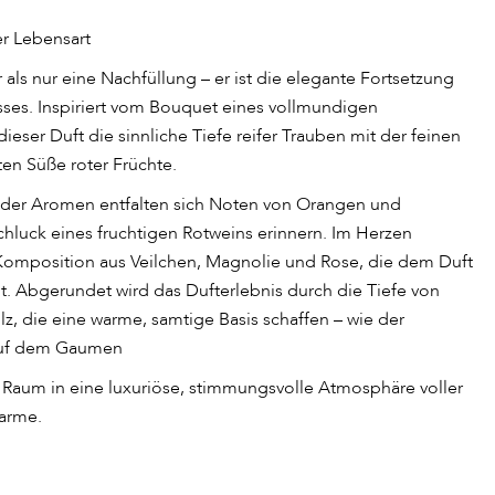
er Lebensart
 als nur eine Nachfüllung – er ist die elegante Fortsetzung
isses. Inspiriert vom Bouquet eines vollmundigen
ieser Duft die sinnliche Tiefe reifer Trauben mit der feinen
ten Süße roter Früchte.
n der Aromen entfalten sich Noten von Orangen und
chluck eines fruchtigen Rotweins erinnern. Im Herzen
le Komposition aus Veilchen, Magnolie und Rose, die dem Duft
ht. Abgerundet wird das Dufterlebnis durch die Tiefe von
z, die eine warme, samtige Basis schaffen – wie der
auf dem Gaumen
 Raum in eine luxuriöse, stimmungsvolle Atmosphäre voller
harme.