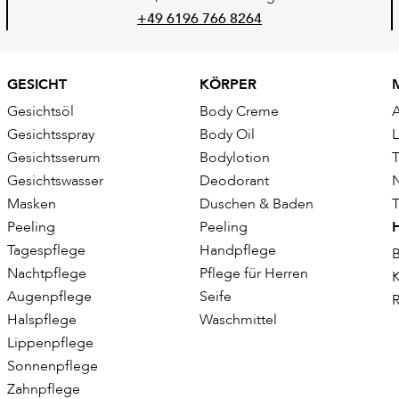
+49 6196 766 8264
GESICHT
KÖRPER
Gesichtsöl
Body Creme
Gesichtsspray
Body Oil
Gesichtsserum
Bodylotion
T
Gesichtswasser
Deodorant
Masken
Duschen & Baden
T
Peeling
Peeling
Tagespflege
Handpflege
B
Nachtpflege
Pflege für Herren
K
Augenpflege
Seife
R
Halspflege
Waschmittel
Lippenpflege
Sonnenpflege
Zahnpflege