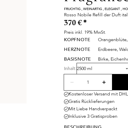
FRUCHTIG , WEINARTIG , ELEGANT , HO
Rosso Nobile Refill der Duft ita
370 €
*
Preis inkl. 19% MwSt.
KOPFNOTE
Orangenblüte,
HERZNOTE
Erdbeere, Wal
BASISNOTE
Birke, Eichenh
Inhalt:
2500 ml
Kostenloser Versand mit DHL
Gratis Rücklieferungen
Mit Liebe Handverpackt
Inklusive 3 Gratisproben
BESCHREIBUNG