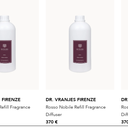
 FIRENZE
DR. VRANJES FIRENZE
DR
efill Fragrance
Rosso Nobile Refill Fragrance
Ros
Diffuser
Dif
370 €
37