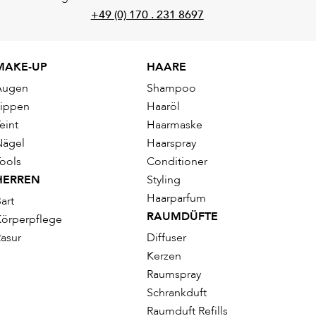
+49 (0) 170 . 231 8697
MAKE-UP
HAARE
Augen
Shampoo
Lippen
Haaröl
eint
Haarmaske
Nägel
Haarspray
ools
Conditioner
HERREN
Styling
Haarparfum
art
RAUMDÜFTE
örperpflege
asur
Diffuser
Kerzen
Raumspray
Schrankduft
Raumduft Refills