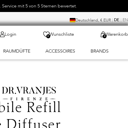
 Service mit 5 von 5 Sternen bewertet.
|
DE
|
EN
Deutschland, € EUR
Login
Wunschliste
Warenkorb
0
0
RAUMDÜFTE
ACCESSOIRES
BRANDS
ile Refill
 Diffuser