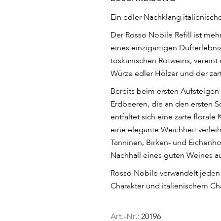
Ein edler Nachklang italienisch
Der Rosso Nobile Refill ist mehr
eines einzigartigen Dufterlebn
toskanischen Rotweins, vereint d
Würze edler Hölzer und der zar
Bereits beim ersten Aufsteige
Erdbeeren, die an den ersten S
entfaltet sich eine zarte flora
eine elegante Weichheit verlei
Tanninen, Birken- und Eichenhol
Nachhall eines guten Weines 
Rosso Nobile verwandelt jeden
Charakter und italienischem C
Art.-Nr.:
20196