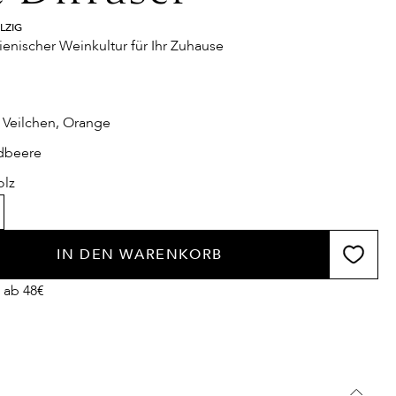
LZIG
lienischer Weinkultur für Ihr Zuhause
 Veilchen, Orange
dbeere
olz
IN DEN WARENKORB
 ab 48€