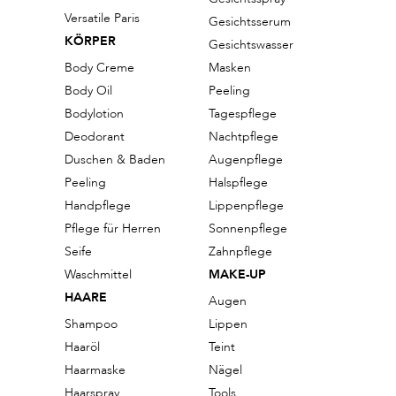
Versatile Paris
Gesichtsserum
KÖRPER
Gesichtswasser
Body Creme
Masken
Body Oil
Peeling
Bodylotion
Tagespflege
Deodorant
Nachtpflege
Duschen & Baden
Augenpflege
Peeling
Halspflege
Handpflege
Lippenpflege
Pflege für Herren
Sonnenpflege
Seife
Zahnpflege
Waschmittel
MAKE-UP
HAARE
Augen
Shampoo
Lippen
Haaröl
Teint
Haarmaske
Nägel
Haarspray
Tools