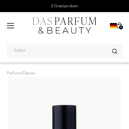
3 Gratisproben
0
Parfums
/
Damen