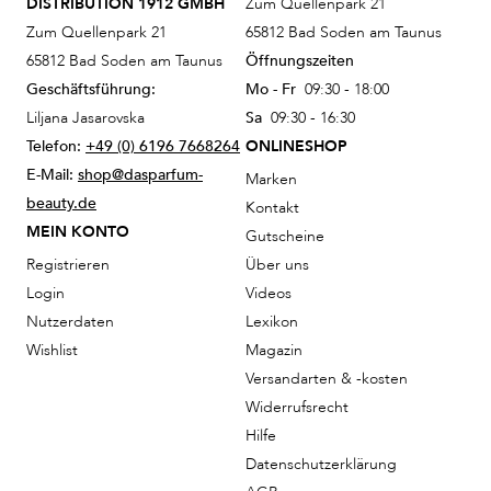
DISTRIBUTION 1912 GMBH
Zum Quellenpark 21
Zum Quellenpark 21
65812 Bad Soden am Taunus
65812 Bad Soden am Taunus
Öffnungszeiten
Geschäftsführung:
Mo - Fr
09:30 - 18:00
Liljana Jasarovska
Sa
09:30 - 16:30
Telefon:
+49 (0) 6196 7668264
ONLINESHOP
E-Mail:
shop@dasparfum-
Marken
beauty.de
Kontakt
MEIN KONTO
Gutscheine
Registrieren
Über uns
Login
Videos
Nutzerdaten
Lexikon
Wishlist
Magazin
Versandarten & -kosten
Widerrufsrecht
Hilfe
Datenschutzerklärung