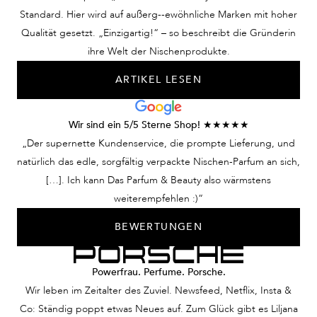
Standard. Hier wird auf außerg--ewöhnliche Marken mit hoher
Qualität gesetzt. „Einzigartig!“ – so beschreibt die Gründerin
ihre Welt der Nischenprodukte.
ARTIKEL LESEN
Wir sind ein 5/5 Sterne Shop! ★★★★★
„Der supernette Kundenservice, die prompte Lieferung, und
natürlich das edle, sorgfältig verpackte Nischen-Parfum an sich,
[…]. Ich kann Das Parfum & Beauty also wärmstens
weiterempfehlen :)“
BEWERTUNGEN
Powerfrau. Perfume. Porsche.
Wir leben im Zeitalter des Zuviel. Newsfeed, Netflix, Insta &
Co: Ständig poppt etwas Neues auf. Zum Glück gibt es Liljana