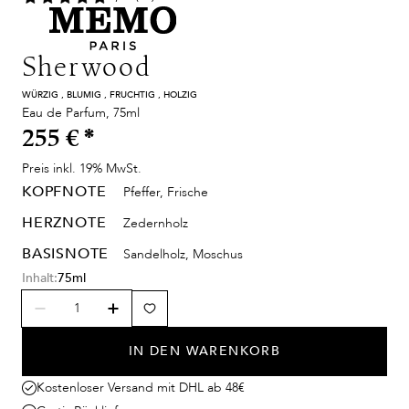
Sherwood
WÜRZIG , BLUMIG , FRUCHTIG , HOLZIG
Eau de Parfum, 75ml
255 €
*
Preis inkl. 19% MwSt.
KOPFNOTE
Pfeffer, Frische
HERZNOTE
Zedernholz
BASISNOTE
Sandelholz, Moschus
Inhalt:
75ml
IN DEN WARENKORB
Kostenloser Versand mit DHL ab 48€