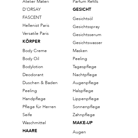
Atelier Materi
Parfum Refills
D'ORSAY
GESICHT
FASCENT
Gesichtsöl
Hellenist Paris
Gesichtsspray
Versatile Paris
Gesichtsserum
KÖRPER
Gesichtswasser
Body Creme
Masken
Body Oil
Peeling
Bodylotion
Tagespflege
Deodorant
Nachtpflege
Duschen & Baden
Augenpflege
Peeling
Halspflege
Handpflege
Lippenpflege
Pflege für Herren
Sonnenpflege
Seife
Zahnpflege
Waschmittel
MAKE-UP
HAARE
Augen