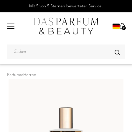
Mit 5 von 5 Sternen bewerteter Service.
0
Parfums
/
Herren