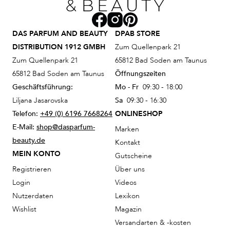
DAS PARFUM AND BEAUTY
DPAB STORE
DISTRIBUTION 1912 GMBH
Zum Quellenpark 21
Zum Quellenpark 21
65812 Bad Soden am Taunus
65812 Bad Soden am Taunus
Öffnungszeiten
Geschäftsführung:
Mo - Fr
09:30 - 18:00
Liljana Jasarovska
Sa
09:30 - 16:30
Telefon:
+49 (0) 6196 7668264
ONLINESHOP
E-Mail:
shop@dasparfum-
Marken
beauty.de
Kontakt
MEIN KONTO
Gutscheine
Registrieren
Über uns
Login
Videos
Nutzerdaten
Lexikon
Wishlist
Magazin
Versandarten & -kosten