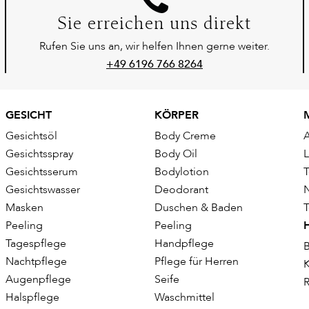
Sie erreichen uns direkt
Rufen Sie uns an, wir helfen Ihnen gerne weiter.
+49 6196 766 8264
GESICHT
KÖRPER
Gesichtsöl
Body Creme
Gesichtsspray
Body Oil
Gesichtsserum
Bodylotion
T
Gesichtswasser
Deodorant
Masken
Duschen & Baden
T
Peeling
Peeling
Tagespflege
Handpflege
B
Nachtpflege
Pflege für Herren
K
Augenpflege
Seife
R
Halspflege
Waschmittel