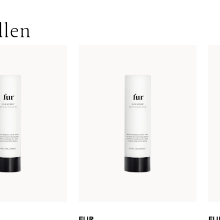
llen
FUR
FU