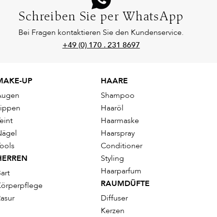
Schreiben Sie per WhatsApp
Bei Fragen kontaktieren Sie den Kundenservice.
+49 (0) 170 . 231 8697
MAKE-UP
HAARE
Augen
Shampoo
Lippen
Haaröl
eint
Haarmaske
Nägel
Haarspray
ools
Conditioner
HERREN
Styling
Haarparfum
art
RAUMDÜFTE
örperpflege
asur
Diffuser
Kerzen