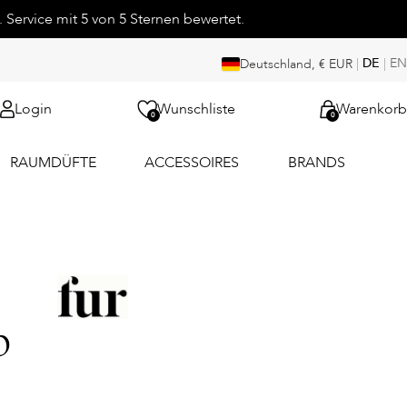
 Service mit 5 von 5 Sternen bewertet.
|
DE
|
EN
Deutschland, € EUR
Login
Wunschliste
Warenkorb
0
0
RAUMDÜFTE
ACCESSOIRES
BRANDS
b