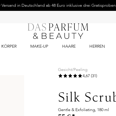
Versand in Deutschland ab 48 Euro inklusive drei Gratisproben.
KÖRPER
MAKE-UP
HAARE
HERREN
Gesicht
/
Peeling
4,67 (31)
Silk Scru
Gentle & Exfoliating, 180 ml