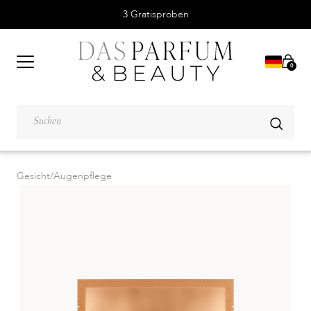
3 Gratisproben
0
Gesicht
/
Augenpflege