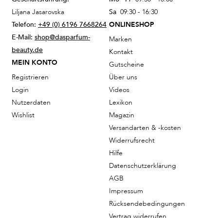
Liljana Jasarovska
Sa
09:30 - 16:30
Telefon:
+49 (0) 6196 7668264
ONLINESHOP
E-Mail:
shop@dasparfum-
Marken
beauty.de
Kontakt
MEIN KONTO
Gutscheine
Registrieren
Über uns
Login
Videos
Nutzerdaten
Lexikon
Wishlist
Magazin
Versandarten & -kosten
Widerrufsrecht
Hilfe
Datenschutzerklärung
AGB
Impressum
Rücksendebedingungen
Vertrag widerrufen