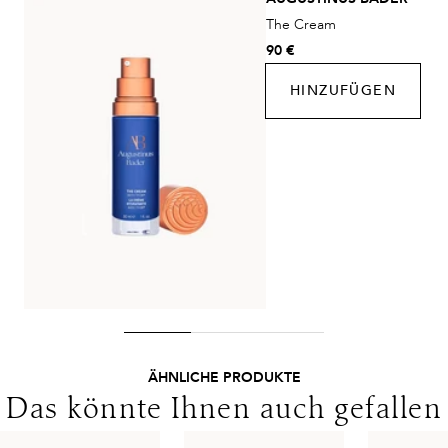
Kosten:
Kostenlos ab 48€ Warenwert
The Cream
DHL Express
90 €
Lieferzeit:
1-2 Werktage
HINZUFÜGEN
Kosten:
Kostenlos ab 250€ Warenwert
Lieferungen in die Schweiz erfolgen ohne MwSt. - beachten
Sie bitte die abweichenden Bedingungen. Für den Versand ins
Ausland gelten andere Versandkosten.
ÄHNLICHE PRODUKTE
Das könnte Ihnen auch gefallen