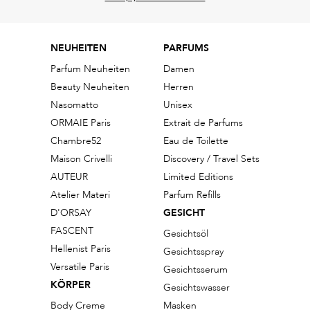
NEUHEITEN
PARFUMS
Parfum Neuheiten
Damen
Beauty Neuheiten
Herren
Nasomatto
Unisex
ORMAIE Paris
Extrait de Parfums
Chambre52
Eau de Toilette
Maison Crivelli
Discovery / Travel Sets
AUTEUR
Limited Editions
Atelier Materi
Parfum Refills
D'ORSAY
GESICHT
FASCENT
Gesichtsöl
Hellenist Paris
Gesichtsspray
Versatile Paris
Gesichtsserum
KÖRPER
Gesichtswasser
Body Creme
Masken