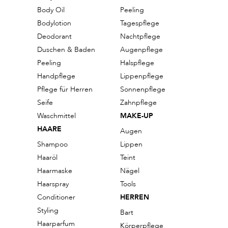
Body Oil
Peeling
Bodylotion
Tagespflege
Deodorant
Nachtpflege
Duschen & Baden
Augenpflege
Peeling
Halspflege
Handpflege
Lippenpflege
Pflege für Herren
Sonnenpflege
Seife
Zahnpflege
Waschmittel
MAKE-UP
HAARE
Augen
Shampoo
Lippen
Haaröl
Teint
Haarmaske
Nägel
Haarspray
Tools
Conditioner
HERREN
Styling
Bart
Haarparfum
Körperpflege