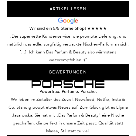
ARTIKEL LESEN
Wir sind ein 5/5 Sterne Shop! ★★★★★
„Der supernette Kundenservice, die prompte Lieferung, und
natürlich das edle, sorgfältig verpackte Nischen-Parfum an sich,
[…]. Ich kann Das Parfum & Beauty also wärmstens
weiterempfehlen :)“
BEWERTUNGEN
Powerfrau. Perfume. Porsche.
Wir leben im Zeitalter des Zuviel. Newsfeed, Netflix, Insta &
Co: Ständig poppt etwas Neues auf. Zum Glück gibt es Liljana
Jasarovska. Sie hat mit „Das Parfum & Beauty“ eine Nische
geschaffen, die perfekt in unsere Zeit passt: Qualität statt
Masse, Stil statt zu viel.