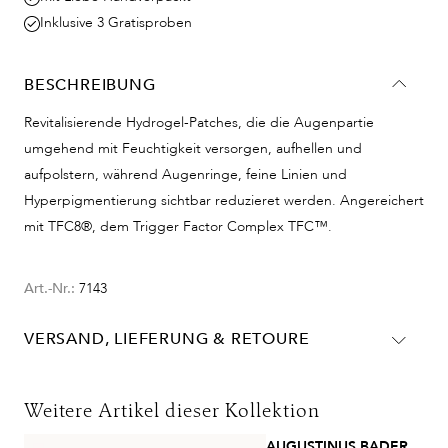
Inklusive 3 Gratisproben
BESCHREIBUNG
Revitalisierende Hydrogel-Patches, die die Augenpartie
umgehend mit Feuchtigkeit versorgen, aufhellen und
aufpolstern, während Augenringe, feine Linien und
Hyperpigmentierung sichtbar reduzieret werden. Angereichert
mit TFC8®, dem Trigger Factor Complex TFC™.
Art.-Nr.:
7143
VERSAND, LIEFERUNG & RETOURE
Lieferinformationen für Deutschland:
DHL
Weitere Artikel dieser Kollektion
Lieferzeit:
2-4 Werktage
AUGUSTINUS BADER