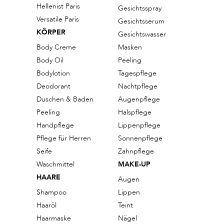
Hellenist Paris
Gesichtsspray
Versatile Paris
Gesichtsserum
KÖRPER
Gesichtswasser
Body Creme
Masken
Body Oil
Peeling
Bodylotion
Tagespflege
Deodorant
Nachtpflege
Duschen & Baden
Augenpflege
Peeling
Halspflege
Handpflege
Lippenpflege
Pflege für Herren
Sonnenpflege
Seife
Zahnpflege
Waschmittel
MAKE-UP
HAARE
Augen
Shampoo
Lippen
Haaröl
Teint
Haarmaske
Nägel