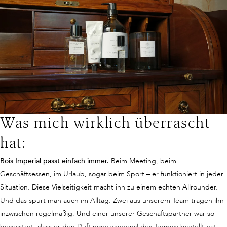
Was mich wirklich überrascht
hat:
Bois Imperial passt einfach immer.
Beim Meeting, beim
Geschäftsessen, im Urlaub, sogar beim Sport – er funktioniert in jeder
Situation. Diese Vielseitigkeit macht ihn zu einem echten Allrounder.
Und das spürt man auch im Alltag: Zwei aus unserem Team tragen ihn
inzwischen regelmäßig. Und einer unserer Geschäftspartner war so
begeistert, dass er den Duft noch während des Termins bestellt hat –