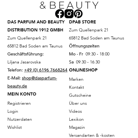
DAS PARFUM AND BEAUTY
DPAB STORE
DISTRIBUTION 1912 GMBH
Zum Quellenpark 21
Zum Quellenpark 21
65812 Bad Soden am Taunus
65812 Bad Soden am Taunus
Öffnungszeiten
Geschäftsführung:
Mo - Fr
09:30 - 18:00
Liljana Jasarovska
Sa
09:30 - 16:30
Telefon:
+49 (0) 6196 7668264
ONLINESHOP
E-Mail:
shop@dasparfum-
Marken
beauty.de
Kontakt
MEIN KONTO
Gutscheine
Registrieren
Über uns
Login
Videos
Nutzerdaten
Lexikon
Wishlist
Magazin
Versandarten & -kosten