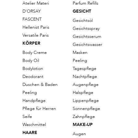
Atelier Materi
Parfum Refills
D'ORSAY
GESICHT
FASCENT
Gesichtsöl
Hellenist Paris
Gesichtsspray
Versatile Paris
Gesichtsserum
KÖRPER
Gesichtswasser
Body Creme
Masken
Body Oil
Peeling
Bodylotion
Tagespflege
Deodorant
Nachtpflege
Duschen & Baden
Augenpflege
Peeling
Halspflege
Handpflege
Lippenpflege
Pflege für Herren
Sonnenpflege
Seife
Zahnpflege
Waschmittel
MAKE-UP
HAARE
Augen