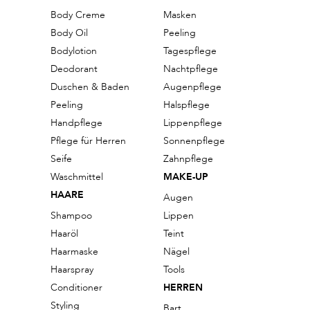
Body Creme
Masken
Body Oil
Peeling
Bodylotion
Tagespflege
Deodorant
Nachtpflege
Duschen & Baden
Augenpflege
Peeling
Halspflege
Handpflege
Lippenpflege
Pflege für Herren
Sonnenpflege
Seife
Zahnpflege
Waschmittel
MAKE-UP
HAARE
Augen
Shampoo
Lippen
Haaröl
Teint
Haarmaske
Nägel
Haarspray
Tools
Conditioner
HERREN
Styling
Bart