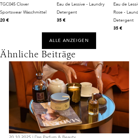
TGC045 Clover
Eau de Lessive - Laundry
Eau de Lessi
Sportswear Waschmittel
Detergent
Rose - Laund
20 €
35 €
Detergent
35 €
ALLE ANZEIGEN
Ähnliche Beiträge
20.10.2025
|
Das Parfum & Beauty