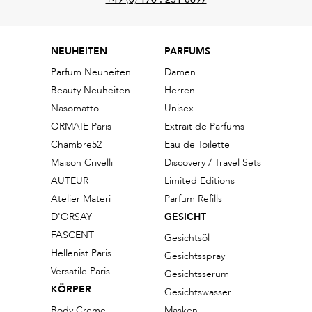
NEUHEITEN
PARFUMS
Parfum Neuheiten
Damen
Beauty Neuheiten
Herren
Nasomatto
Unisex
ORMAIE Paris
Extrait de Parfums
Chambre52
Eau de Toilette
Maison Crivelli
Discovery / Travel Sets
AUTEUR
Limited Editions
Atelier Materi
Parfum Refills
D'ORSAY
GESICHT
FASCENT
Gesichtsöl
Hellenist Paris
Gesichtsspray
Versatile Paris
Gesichtsserum
KÖRPER
Gesichtswasser
Body Creme
Masken