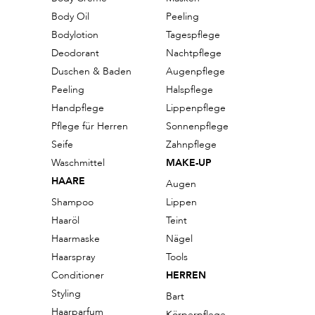
Body Oil
Peeling
Bodylotion
Tagespflege
Deodorant
Nachtpflege
Duschen & Baden
Augenpflege
Peeling
Halspflege
Handpflege
Lippenpflege
Pflege für Herren
Sonnenpflege
Seife
Zahnpflege
Waschmittel
MAKE-UP
HAARE
Augen
Shampoo
Lippen
Haaröl
Teint
Haarmaske
Nägel
Haarspray
Tools
Conditioner
HERREN
Styling
Bart
Haarparfum
Körperpflege