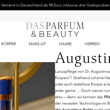
Versand in Deutschland ab 48 Euro inklusive drei Gratisproben.
KÖRPER
MAKE-UP
HAARE
HERREN
Augusti
Luxuspflege von Dr. Augustinus
Körpers“! Strahlend schöne Hau
oder auch tadellose Körper à l
jeder gerne … Doch warum nur 
aktiv – denn wir kennen das
Pfl
der neuesten Technologie im B
aka Augustinus Bader
nicht wid