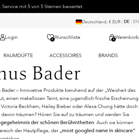
 Service mit 5 von 5 Sternen bewertet.
|
DE
|
EN
Deutschland, € EUR
Login
Wunschliste
Warenkorb
0
0
RAUMDÜFTE
ACCESSOIRES
BRANDS
nus Bader
 Bader – Innovative Produkte beruhend auf der „Weisheit des
t, einen makellosen Teint, eine jugendlich frische Erscheinung
a Victoria Beckham, Hailey Bieber oder Alexa Chung hätte doch
davon träumen? Hören Sie auf zu träumen und werden Sie
egegeheimnis der schönen Berühmtheiten
. Auch sie können
ereich der Hautpflege, der
„most googled name in skincare“
erstehen.