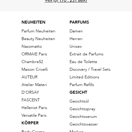
+49 (0) 170 . 231 8697
NEUHEITEN
PARFUMS
Parfum Neuheiten
Damen
Beauty Neuheiten
Herren
Nasomatto
Unisex
ORMAIE Paris
Extrait de Parfums
Chambre52
Eau de Toilette
Maison Crivelli
Discovery / Travel Sets
AUTEUR
Limited Editions
Atelier Materi
Parfum Refills
D'ORSAY
GESICHT
FASCENT
Gesichtsöl
Hellenist Paris
Gesichtsspray
Versatile Paris
Gesichtsserum
KÖRPER
Gesichtswasser
Body Creme
Masken