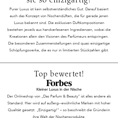
sie so einzigartig?
unvergleichlich. Ihr
scheue Blicke der
geschaffen is
Purer Luxus ist kein selbstverständliches Gut. Darauf basiert
Lächeln und die
Bewunderung streifen
zu verzaubern
auch das Konzept von Nischendüften, die für gerade jenen
Leichtigkeit ihrer
ihn. Dann begegnet ihm
Duft scheint
Luxus bekannt sind. Die exklusiven Duftkompositionen
Bewegungen ziehen alle
DIE Frau –
Geschichten 
bestehen jeweils aus handverlesenen Ingredienzen, wobei die
Blicke auf sich. Auf den
wunderschön,
erzählen, Eri
Kreationen allein den Visionen des Parfümeurs entspringen.
ersten Blick erscheint
selbstbewusst und
zu wecken, oh
Die besonderen Zusammenstellungen sind quasi einzigartige
sie unnahbar, ein Hauch
scheinbar unerreichbar.
einer bestim
Schöpfungswerke, die es nur in limitierten Stückzahlen gibt.
von Geheimnis umgibt
Ein intensiver
Person oder G
sie. Doch dann strömt
Blickkontakt und sie
anzupassen. 
ein Duft durch den
sind aneinander vorbei.
fühlen sich wi
Top bewertet!
Raum – feminin,
Schaut sie ihm
verbunden du
verführerisch und
hinterher? Nein. Doch
Unsichtbares, 
zugleich zart. Die
dann streift sie ein
dieser Moment
Kleiner Luxus in der Nische
Menschen um sie herum
unvergleichlich guter
einer geheim
Der Onlineshop von „Das Parfum & Beauty“ ist alles andere als
sind wie verzaubert, als
Duft und sie kann nicht
Harmonie vere
Standard. Hier wird auf außerg--ewöhnliche Marken mit hoher
ob dieser Duft
anders. Ein Parfum zum
Zufall, sonder
Qualität gesetzt. „Einzigartig!“ – so beschreibt die Gründerin
Geschichten aus einer
Köpfe verdrehen! Nur
Erlebnis eines
ihre Welt der Nischenprodukte.