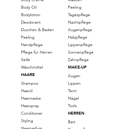
Body Oil
Peeling
Bodylotion
Tagespflege
Deodorant
Nachtpflege
Duschen & Baden
Augenpflege
Peeling
Halspflege
Handpflege
Lippenpflege
Pflege für Herren
Sonnenpflege
Seife
Zahnpflege
Waschmittel
MAKE-UP
HAARE
Augen
Shampoo
Lippen
Haaröl
Teint
Haarmaske
Nägel
Haarspray
Tools
Conditioner
HERREN
Styling
Bart
Haarparfum