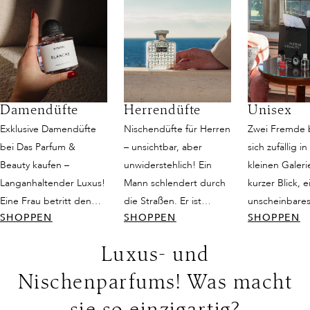
Damendüfte
Herrendüfte
Unisex
Exklusive Damendüfte
Nischendüfte für Herren
Zwei Fremde
bei Das Parfum &
– unsichtbar, aber
sich zufällig in
Beauty kaufen –
unwiderstehlich! Ein
kleinen Galeri
Langanhaltender Luxus!
Mann schlendert durch
kurzer Blick, e
Eine Frau betritt den
die Straßen. Er ist
unscheinbares
SHOPPEN
SHOPPEN
SHOPPEN
Raum, und es ist, als
attraktiv, schlicht
doch dann fän
würde die Zeit für einen
gekleidet und strahlt
Duft ihre Sinn
Luxus- und
Moment innehalten. Sie
dennoch eine gewisse
ist weder nur
trägt ein schlichtes
Eleganz aus. Seine
noch rein femi
Nischenparfums! Was macht
Kleid, doch ihre
Präsenz wird
sondern eine 
Ausstrahlung ist
wahrgenommen und
Balance, die w