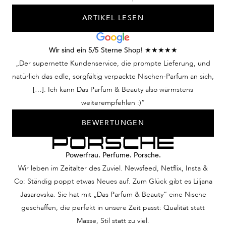
fernen Welt erzählt. Ein
eine Utopie?
Duftes, der G
ARTIKEL LESEN
Parfum, das Blicke
Keineswegs. Wir
verschwimmen 
fesselt und Emotionen
verhelfen Ihnen mit
weckt. Keine
Ihrem Herrenduft,
Wir sind ein 5/5 Sterne Shop! ★★★★★
Traumvorstellung –
dieser Mann zu sein.
„Der supernette Kundenservice, die prompte Lieferung, und
unsere Nischendüfte für
natürlich das edle, sorgfältig verpackte Nischen-Parfum an sich,
Damen lassen Sie diese
[…]. Ich kann Das Parfum & Beauty also wärmstens
Frau sein.
weiterempfehlen :)“
BEWERTUNGEN
Powerfrau. Perfume. Porsche.
Wir leben im Zeitalter des Zuviel. Newsfeed, Netflix, Insta &
Co: Ständig poppt etwas Neues auf. Zum Glück gibt es Liljana
Jasarovska. Sie hat mit „Das Parfum & Beauty“ eine Nische
geschaffen, die perfekt in unsere Zeit passt: Qualität statt
Masse, Stil statt zu viel.