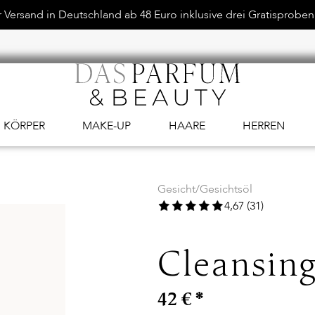
Versand in Deutschland ab 48 Euro inklusive drei Gratisproben.
KÖRPER
MAKE-UP
HAARE
HERREN
Gesicht
/
Gesichtsöl
4,67 (31)
Cleansing
42 €
*