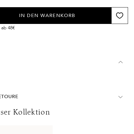
IN DEN WARENKORB
 ab 48€
RETOURE
chland:
eser Kollektion
olgen ohne MwSt. - beachten Sie bitte die abweichenden
ins Ausland gelten andere Versandkosten.