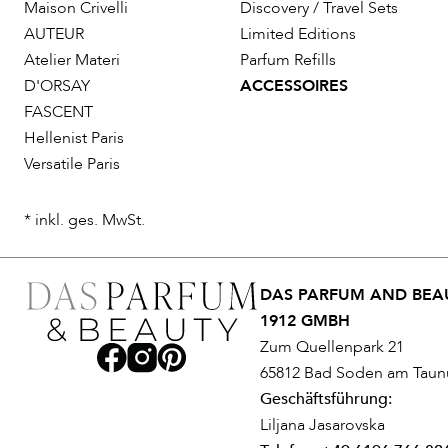
Maison Crivelli
Discovery / Travel Sets
AUTEUR
Limited Editions
Atelier Materi
Parfum Refills
D'ORSAY
ACCESSOIRES
FASCENT
Hellenist Paris
Versatile Paris
* inkl. ges. MwSt.
DAS PARFUM AND BEAU
1912 GMBH
Zum Quellenpark 21
65812 Bad Soden am Taun
Geschäftsführung:
Liljana Jasarovska