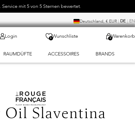
 Service mit 5 von 5 Sternen bewertet.
|
DE
|
EN
Deutschland, € EUR
Login
Wunschliste
Warenkorb
0
0
RAUMDÜFTE
ACCESSOIRES
BRANDS
 Oil Slaventina