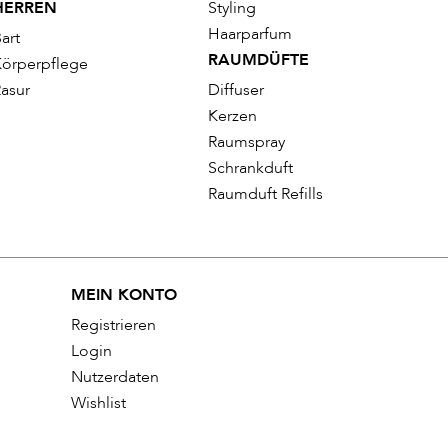
HERREN
Styling
Haarparfum
art
RAUMDÜFTE
örperpflege
asur
Diffuser
Kerzen
Raumspray
Schrankduft
Raumduft Refills
MEIN KONTO
Registrieren
Login
Nutzerdaten
Wishlist