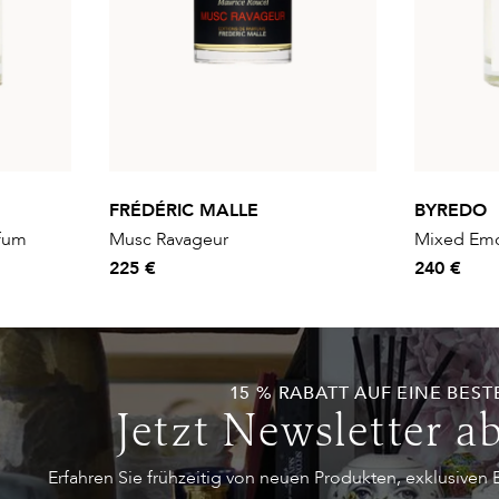
FRÉDÉRIC MALLE
BYREDO
rfum
Musc Ravageur
Mixed Emo
225 €
240 €
15 % RABATT AUF EINE BEST
Jetzt Newsletter a
Erfahren Sie frühzeitig von neuen Produkten, exklusiven