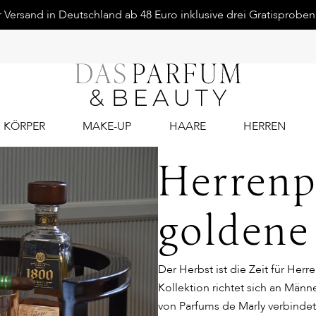
Versand in Deutschland ab 48 Euro inklusive drei Gratisproben.
KÖRPER
MAKE-UP
HAARE
HERREN
Herrenp
goldene
Der Herbst ist die Zeit für Her
Kollektion richtet sich an Männe
von Parfums de Marly verbindet 