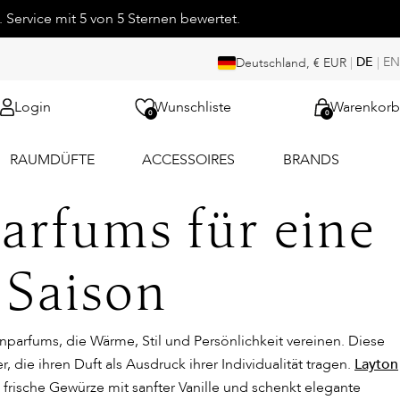
 Service mit 5 von 5 Sternen bewertet.
|
DE
|
EN
Deutschland, € EUR
Login
Wunschliste
Warenkorb
0
0
RAUMDÜFTE
ACCESSOIRES
BRANDS
arfums für eine
 Saison
renparfums, die Wärme, Stil und Persönlichkeit vereinen. Diese
r, die ihren Duft als Ausdruck ihrer Individualität tragen.
Layton
frische Gewürze mit sanfter Vanille und schenkt elegante