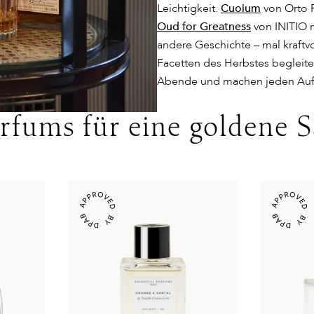
Leichtigkeit.
Cuoium
von Orto P
Oud for Greatness
von
INITIO m
andere Geschichte – mal kraftvol
Facetten des Herbstes beglei
Abende und machen jeden Auftr
rfums für eine goldene S