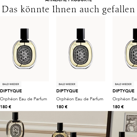
Das könnte Ihnen auch gefallen
BALD WIEDER
BALD WIEDER
BALD WIEDER
DIPTYQUE
DIPTYQUE
DIPTYQUE
Orphéon Eau de Parfum
Orphéon Eau de Parfum
Orphéon Ea
180 €
180 €
180 €