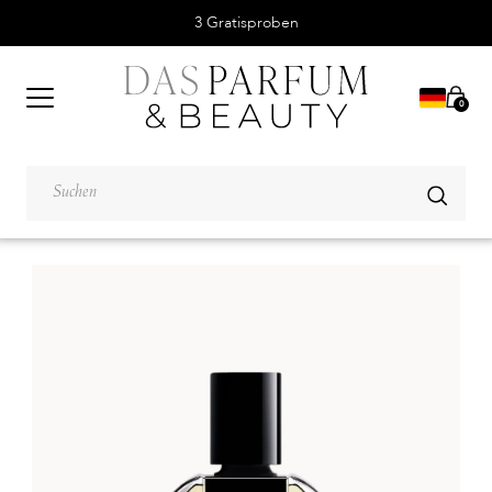
3 Gratisproben
0