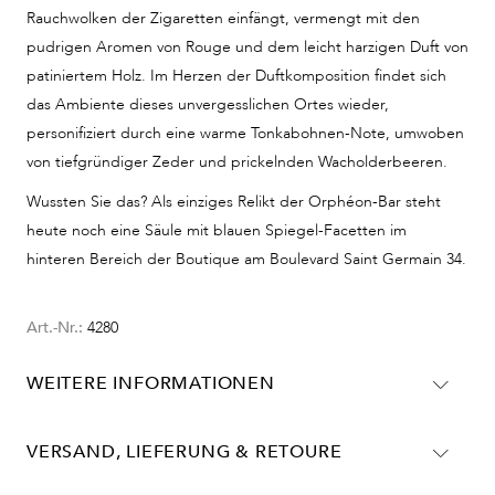
Rauchwolken der Zigaretten einfängt, vermengt mit den
pudrigen Aromen von Rouge und dem leicht harzigen Duft von
patiniertem Holz. Im Herzen der Duftkomposition findet sich
das Ambiente dieses unvergesslichen Ortes wieder,
personifiziert durch eine warme Tonkabohnen-Note, umwoben
von tiefgründiger Zeder und prickelnden Wacholderbeeren.
Wussten Sie das? Als einziges Relikt der Orphéon-Bar steht
heute noch eine Säule mit blauen Spiegel-Facetten im
hinteren Bereich der Boutique am Boulevard Saint Germain 34.
Art.-Nr.:
4280
WEITERE INFORMATIONEN
Wachholderbeeren, Zeder, Tonkabohne
Olfaktorische Überraschung: Jasmin
VERSAND, LIEFERUNG & RETOURE
Lieferinformationen für Deutschland: