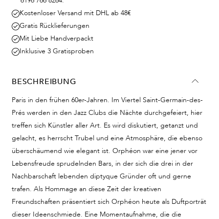
6196 766 8264.
Kostenloser Versand mit DHL ab 48€
Gratis Rücklieferungen
Mit Liebe Handverpackt
Inklusive 3 Gratisproben
BESCHREIBUNG
Paris in den frühen 60er-Jahren. Im Viertel Saint-Germain-des-
Prés werden in den Jazz Clubs die Nächte durchgefeiert, hier
treffen sich Künstler aller Art. Es wird diskutiert, getanzt und
gelacht, es herrscht Trubel und eine Atmosphäre, die ebenso
überschäumend wie elegant ist. Orphéon war eine jener vor
Lebensfreude sprudelnden Bars, in der sich die drei in der
Nachbarschaft lebenden diptyque Gründer oft und gerne
trafen. Als Hommage an diese Zeit der kreativen
Freundschaften präsentiert sich Orphéon heute als Duftporträt
dieser Ideenschmiede. Eine Momentaufnahme, die die