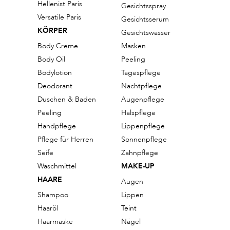
Hellenist Paris
Gesichtsspray
Versatile Paris
Gesichtsserum
KÖRPER
Gesichtswasser
Body Creme
Masken
Body Oil
Peeling
Bodylotion
Tagespflege
Deodorant
Nachtpflege
Duschen & Baden
Augenpflege
Peeling
Halspflege
Handpflege
Lippenpflege
Pflege für Herren
Sonnenpflege
Seife
Zahnpflege
Waschmittel
MAKE-UP
HAARE
Augen
Shampoo
Lippen
Haaröl
Teint
Haarmaske
Nägel