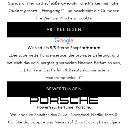
sind wie verzaubert, als
Duft und sie kann nicht
Harmonie vere
Standard. Hier wird auf außerg--ewöhnliche Marken mit hoher
ob dieser Duft
anders. Ein Parfum zum
Zufall, sonder
Qualität gesetzt. „Einzigartig!“ – so beschreibt die Gründerin
Geschichten aus einer
Köpfe verdrehen! Nur
Erlebnis eines
ihre Welt der Nischenprodukte.
fernen Welt erzählt. Ein
eine Utopie?
Duftes, der G
ARTIKEL LESEN
Parfum, das Blicke
Keineswegs. Wir
verschwimmen 
fesselt und Emotionen
verhelfen Ihnen mit
weckt. Keine
Ihrem Herrenduft,
Wir sind ein 5/5 Sterne Shop! ★★★★★
Traumvorstellung –
dieser Mann zu sein.
„Der supernette Kundenservice, die prompte Lieferung, und
unsere Nischendüfte für
natürlich das edle, sorgfältig verpackte Nischen-Parfum an sich,
Damen lassen Sie diese
[…]. Ich kann Das Parfum & Beauty also wärmstens
Frau sein.
weiterempfehlen :)“
BEWERTUNGEN
Powerfrau. Perfume. Porsche.
Wir leben im Zeitalter des Zuviel. Newsfeed, Netflix, Insta &
Co: Ständig poppt etwas Neues auf. Zum Glück gibt es Liljana