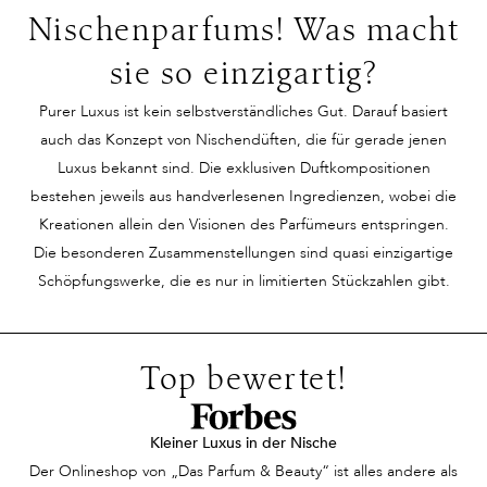
trägt ein schlichtes
Eleganz aus. Seine
noch rein femi
Nischenparfums! Was macht
Kleid, doch ihre
Präsenz wird
sondern eine 
sie so einzigartig?
Ausstrahlung ist
wahrgenommen und
Balance, die w
unvergleichlich. Ihr
scheue Blicke der
geschaffen is
Purer Luxus ist kein selbstverständliches Gut. Darauf basiert
Lächeln und die
Bewunderung streifen
zu verzaubern
auch das Konzept von Nischendüften, die für gerade jenen
Leichtigkeit ihrer
ihn. Dann begegnet ihm
Duft scheint
Luxus bekannt sind. Die exklusiven Duftkompositionen
Bewegungen ziehen alle
DIE Frau –
Geschichten 
bestehen jeweils aus handverlesenen Ingredienzen, wobei die
Blicke auf sich. Auf den
wunderschön,
erzählen, Eri
Kreationen allein den Visionen des Parfümeurs entspringen.
ersten Blick erscheint
selbstbewusst und
zu wecken, oh
Die besonderen Zusammenstellungen sind quasi einzigartige
sie unnahbar, ein Hauch
scheinbar unerreichbar.
einer bestim
Schöpfungswerke, die es nur in limitierten Stückzahlen gibt.
von Geheimnis umgibt
Ein intensiver
Person oder G
sie. Doch dann strömt
Blickkontakt und sie
anzupassen. 
ein Duft durch den
sind aneinander vorbei.
fühlen sich wi
Top bewertet!
Raum – feminin,
Schaut sie ihm
verbunden du
verführerisch und
hinterher? Nein. Doch
Unsichtbares, 
zugleich zart. Die
dann streift sie ein
dieser Moment
Kleiner Luxus in der Nische
Menschen um sie herum
unvergleichlich guter
einer geheim
Der Onlineshop von „Das Parfum & Beauty“ ist alles andere als