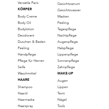
Versatile Paris
Gesichtsserum
KÖRPER
Gesichtswasser
Body Creme
Masken
Body Oil
Peeling
Bodylotion
Tagespflege
Deodorant
Nachtpflege
Duschen & Baden
Augenpflege
Peeling
Halspflege
Handpflege
Lippenpflege
Pflege für Herren
Sonnenpflege
Seife
Zahnpflege
Waschmittel
MAKE-UP
HAARE
Augen
Shampoo
Lippen
Haaröl
Teint
Haarmaske
Nägel
Haarspray
Tools