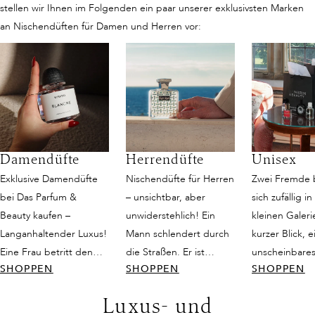
stellen wir Ihnen im Folgenden ein paar unserer exklusivsten Marken
an Nischendüften für Damen und Herren vor:
Damendüfte
Herrendüfte
Unisex
Exklusive Damendüfte
Nischendüfte für Herren
Zwei Fremde
bei Das Parfum &
– unsichtbar, aber
sich zufällig in
Beauty kaufen –
unwiderstehlich! Ein
kleinen Galeri
Langanhaltender Luxus!
Mann schlendert durch
kurzer Blick, e
Eine Frau betritt den
die Straßen. Er ist
unscheinbares
SHOPPEN
SHOPPEN
SHOPPEN
Raum, und es ist, als
attraktiv, schlicht
doch dann fän
würde die Zeit für einen
gekleidet und strahlt
Duft ihre Sinn
Luxus- und
Moment innehalten. Sie
dennoch eine gewisse
ist weder nur