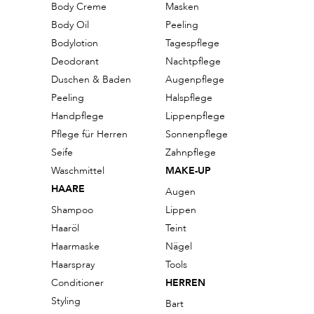
Body Creme
Masken
Body Oil
Peeling
Bodylotion
Tagespflege
Deodorant
Nachtpflege
Duschen & Baden
Augenpflege
Peeling
Halspflege
Handpflege
Lippenpflege
Pflege für Herren
Sonnenpflege
Seife
Zahnpflege
Waschmittel
MAKE-UP
HAARE
Augen
Shampoo
Lippen
Haaröl
Teint
Haarmaske
Nägel
Haarspray
Tools
Conditioner
HERREN
Styling
Bart