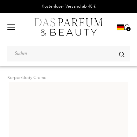
Kostenloser Versand ab 48 €
0
Körper
/
Body Creme