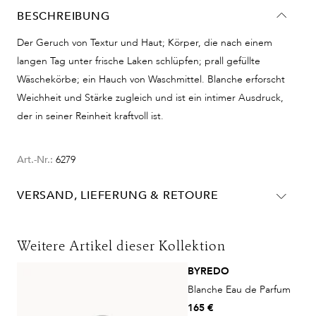
BESCHREIBUNG
Der Geruch von Textur und Haut; Körper, die nach einem
langen Tag unter frische Laken schlüpfen; prall gefüllte
Wäschekörbe; ein Hauch von Waschmittel. Blanche erforscht
Weichheit und Stärke zugleich und ist ein intimer Ausdruck,
der in seiner Reinheit kraftvoll ist.
Art.-Nr.:
6279
VERSAND, LIEFERUNG & RETOURE
Lieferinformationen für Deutschland:
DHL
Weitere Artikel dieser Kollektion
Lieferzeit:
2-4 Werktage
BYREDO
Kosten:
Kostenlos ab 48€ Warenwert
Blanche Eau de Parfum
DHL Express
165 €