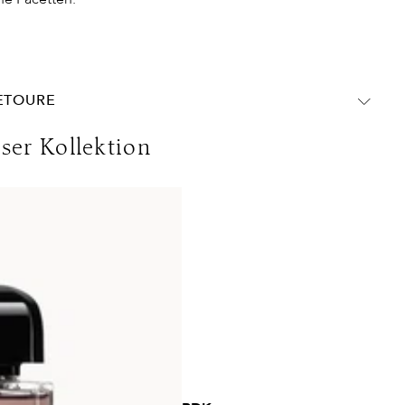
RETOURE
chland:
eser Kollektion
olgen ohne MwSt. - beachten Sie bitte die abweichenden
ins Ausland gelten andere Versandkosten.