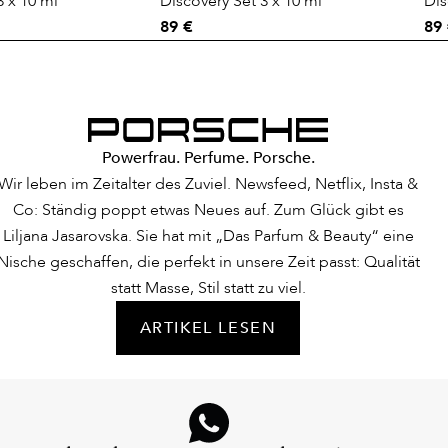
3 x 10 ml
Discovery Set 3 x 10 ml
Dis
89 €
89
Powerfrau. Perfume. Porsche.
Wir leben im Zeitalter des Zuviel. Newsfeed, Netflix, Insta &
Co: Ständig poppt etwas Neues auf. Zum Glück gibt es
Liljana Jasarovska. Sie hat mit „Das Parfum & Beauty“ eine
Nische geschaffen, die perfekt in unsere Zeit passt: Qualität
statt Masse, Stil statt zu viel.
ARTIKEL LESEN