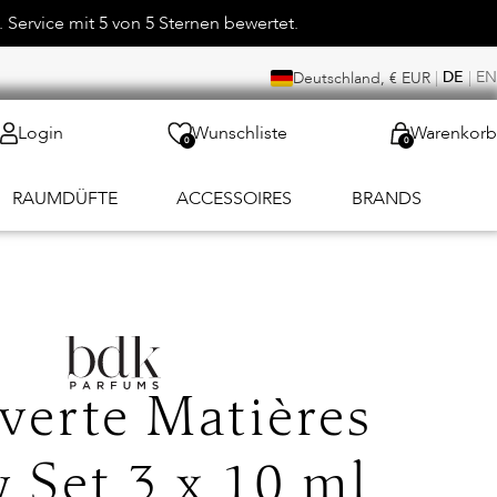
 Service mit 5 von 5 Sternen bewertet.
|
DE
|
EN
Deutschland, € EUR
Login
Wunschliste
Warenkorb
0
0
RAUMDÜFTE
ACCESSOIRES
BRANDS
verte Matières
 Set 3 x 10 ml