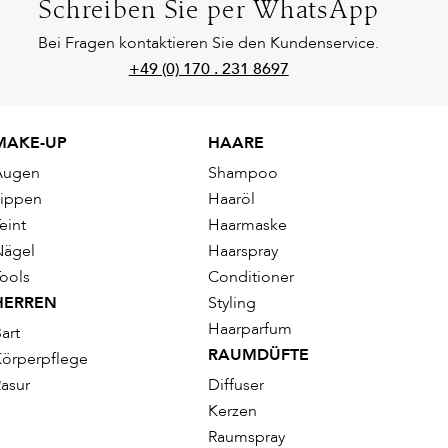
Schreiben Sie per WhatsApp
Bei Fragen kontaktieren Sie den Kundenservice.
+49 (0) 170 . 231 8697
MAKE-UP
HAARE
Augen
Shampoo
Lippen
Haaröl
eint
Haarmaske
Nägel
Haarspray
ools
Conditioner
HERREN
Styling
Haarparfum
art
RAUMDÜFTE
örperpflege
asur
Diffuser
Kerzen
Raumspray