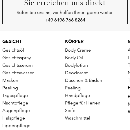
Sie erreichen uns direkt
Rufen Sie uns an, wir helfen Ihnen gerne weiter.
+49 6196 766 8264
GESICHT
KÖRPER
Gesichtsöl
Body Creme
Gesichtsspray
Body Oil
Gesichtsserum
Bodylotion
T
Gesichtswasser
Deodorant
Masken
Duschen & Baden
T
Peeling
Peeling
Tagespflege
Handpflege
B
Nachtpflege
Pflege für Herren
K
Augenpflege
Seife
R
Halspflege
Waschmittel
Lippenpflege