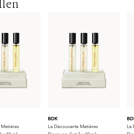
llen
BDK
BD
 Matières
La Découverte Matières
La 