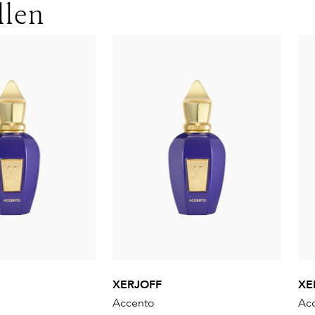
llen
XERJOFF
XE
Accento
Ac