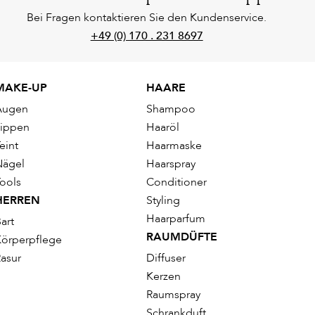
Bei Fragen kontaktieren Sie den Kundenservice.
+49 (0) 170 . 231 8697
MAKE-UP
HAARE
Augen
Shampoo
Lippen
Haaröl
eint
Haarmaske
Nägel
Haarspray
ools
Conditioner
HERREN
Styling
Haarparfum
art
RAUMDÜFTE
örperpflege
asur
Diffuser
Kerzen
Raumspray
Schrankduft