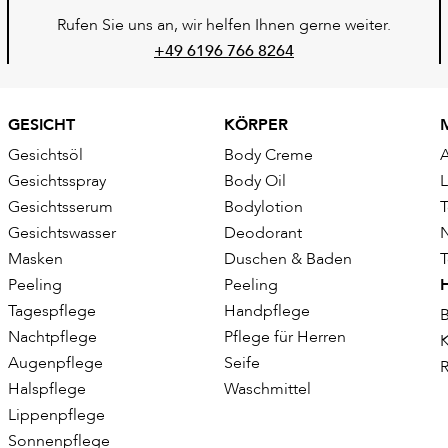
Rufen Sie uns an, wir helfen Ihnen gerne weiter.
+49 6196 766 8264
GESICHT
KÖRPER
Gesichtsöl
Body Creme
Gesichtsspray
Body Oil
Gesichtsserum
Bodylotion
T
Gesichtswasser
Deodorant
Masken
Duschen & Baden
T
Peeling
Peeling
Tagespflege
Handpflege
B
Nachtpflege
Pflege für Herren
K
Augenpflege
Seife
R
Halspflege
Waschmittel
Lippenpflege
Sonnenpflege