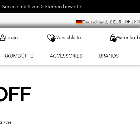
 Service mit 5 von 5 Sternen bewertet.
|
DE
|
EN
Deutschland, € EUR
Login
Wunschliste
Warenkorb
0
0
RAUMDÜFTE
ACCESSOIRES
BRANDS
ATISCH