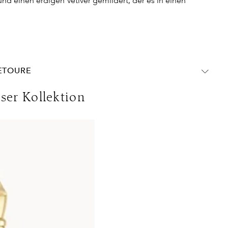
d einen erdigen Vetiver gemildert, der es in einen
RETOURE
chland:
eser Kollektion
DHL Express
Lieferzeit:
1-2 Werktage
nwert
Kosten:
Kostenlos ab 250€ Warenwert
olgen ohne MwSt. - beachten Sie bitte die abweichenden
ins Ausland gelten andere Versandkosten.