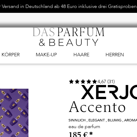
Versand in Deutschland ab 48 Euro inklusive drei Gratisproben.
KÖRPER
MAKE-UP
HAARE
HERREN
4,67 (31)
Accento
SINNLICH , ELEGANT , BLUMIG , AROM
eau de parfum
185 €
*