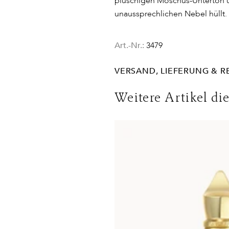
plüschigen Moschus-Unterton un
unaussprechlichen Nebel hüllt.
Art.-Nr.:
3479
VERSAND, LIEFERUNG & 
Lieferinformationen für Deuts
Weitere Artikel di
DHL
Lieferzeit:
2-4 Werktage
Kosten:
Kostenlos ab 48€ Ware
Lieferungen in die Schweiz erf
Bedingungen. Für den Versand 