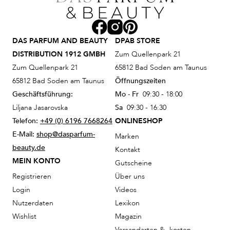
DAS PARFUM AND BEAUTY
DPAB STORE
DISTRIBUTION 1912 GMBH
Zum Quellenpark 21
Zum Quellenpark 21
65812 Bad Soden am Taunus
65812 Bad Soden am Taunus
Öffnungszeiten
Geschäftsführung:
Mo - Fr
09:30 - 18:00
Liljana Jasarovska
Sa
09:30 - 16:30
Telefon:
+49 (0) 6196 7668264
ONLINESHOP
E-Mail:
shop@dasparfum-
Marken
beauty.de
Kontakt
MEIN KONTO
Gutscheine
Registrieren
Über uns
Login
Videos
Nutzerdaten
Lexikon
Wishlist
Magazin
Versandarten & -kosten