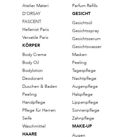
Atelier Materi
Parfum Refills
D'ORSAY
GESICHT
FASCENT
Gesichtsöl
Hellenist Paris
Gesichtsspray
Versatile Paris
Gesichtsserum
KÖRPER
Gesichtswasser
Body Creme
Masken
Body Oil
Peeling
Bodylotion
Tagespflege
Deodorant
Nachtpflege
Duschen & Baden
Augenpflege
Peeling
Halspflege
Handpflege
Lippenpflege
Pflege für Herren
Sonnenpflege
Seife
Zahnpflege
Waschmittel
MAKE-UP
HAARE
Augen