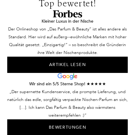
Top bewertet!
gemeinsame Geschichte von Kunst und Duft. Schon im 18.
Jahrhundert waren Kunst, Architektur und Parfum eng miteinander
verwoben. König Ludwig XV., dessen Hof als „la cour parfumée“
Kleiner Luxus in der Nische
bekannt war, vereinte in Marly nicht nur Feste, Musik und prunkvolle
Der Onlineshop von „Das Parfum & Beauty“ ist alles andere als
Architektur, sondern auch den Duft als künstlerisches Ausdrucksmittel.
Standard. Hier wird auf außerg--ewöhnliche Marken mit hoher
Diese Tradition führt Parfums de Marly im 21. Jahrhundert weiter. Die
Qualität gesetzt. „Einzigartig!“ – so beschreibt die Gründerin
Unterstützung des Hauses ermöglicht es dem Louvre, Ausstellungen,
ihre Welt der Nischenprodukte.
Restaurierungen und kulturelle Projekte umzusetzen, die das reiche
ARTIKEL LESEN
Erbe des Museums bewahren und zugleich für kommende
Generationen öffnen. Kunstwerke, die von unschätzbarem Wert sind,
können so in neuem Glanz erstrahlen. Damit trägt Parfums de Marly
Wir sind ein 5/5 Sterne Shop! ★★★★★
dazu bei, das kulturelle Gedächtnis Frankreichs und der Welt lebendig
„Der supernette Kundenservice, die prompte Lieferung, und
zu halten. Das Engagement für das Louvre ist aber auch eine Botschaft
natürlich das edle, sorgfältig verpackte Nischen-Parfum an sich,
an die Liebhaberinnen und Liebhaber der Marke: Parfum ist keine
[…]. Ich kann Das Parfum & Beauty also wärmstens
oberflächliche Mode, sondern Teil einer umfassenden Kultur, die seit
weiterempfehlen :)“
Jahrhunderten Menschen bewegt.
BEWERTUNGEN