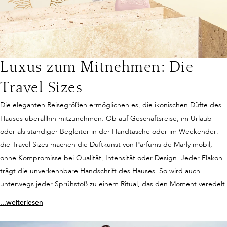
wahrer Klassiker. Frischer Apfel, aromatische Lavendelnoten und
als umfassende Erfahrung, die Körper, Haut und Sinne einbezieht.
wärmende Vanille verbinden sich zu einem Duft, der gleichzeitig
dynamisch und elegant wirkt. Layton ist universell, charismatisch und
ein Inbegriff zeitloser Männlichkeit.
Luxus zum Mitnehmen: Die
Travel Sizes
Die eleganten Reisegrößen ermöglichen es, die ikonischen Düfte des
Hauses überallhin mitzunehmen. Ob auf Geschäftsreise, im Urlaub
oder als ständiger Begleiter in der Handtasche oder im Weekender:
die Travel Sizes machen die Duftkunst von Parfums de Marly mobil,
ohne Kompromisse bei Qualität, Intensität oder Design. Jeder Flakon
trägt die unverkennbare Handschrift des Hauses. So wird auch
unterwegs jeder Sprühstoß zu einem Ritual, das den Moment veredelt.
...weiterlesen
Herod und Carlisle: Maskuline Intensität und opulente Eleganz
Flexibel, vielseitig, elegant: Die Discovery Sets und Reisegrößen
Ein Duft, der für würzige Intensität steht ist
Herod
. Tabak, Zimt und