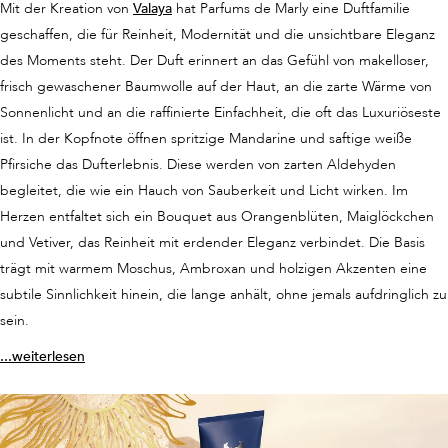
Mit der Kreation von
Valaya
hat Parfums de Marly eine Duftfamilie
Im Gegensatz dazu, ist das
Delina La Rosée
in seiner Interpretation ist
geschaffen, die für Reinheit, Modernität und die unsichtbare Eleganz
viel leichter und erinnert an die Frische eines Morgens, wenn
des Moments steht. Der Duft erinnert an das Gefühl von makelloser,
Rosenblätter noch mit Tautropfen bedeckt sind. Zarte Aromen von
frisch gewaschener Baumwolle auf der Haut, an die zarte Wärme von
Pfingstrose und Litschi treffen auf wässrige, kristallklare Nuancen. La
Sonnenlicht und an die raffinierte Einfachheit, die oft das Luxuriöseste
Rosée ist die poetische, leuchtende Schwester des Originals und ideal
ist. In der Kopfnote öffnen spritzige Mandarine und saftige weiße
für den Alltag.
Pfirsiche das Dufterlebnis. Diese werden von zarten Aldehyden
begleitet, die wie ein Hauch von Sauberkeit und Licht wirken. Im
Herzen entfaltet sich ein Bouquet aus Orangenblüten, Maiglöckchen
und Vetiver, das Reinheit mit erdender Eleganz verbindet. Die Basis
trägt mit warmem Moschus, Ambroxan und holzigen Akzenten eine
Les Exclusifs Masculine
subtile Sinnlichkeit hinein, die lange anhält, ohne jemals aufdringlich zu
In der Exclusifs-Kollektion zeigt Parfums de Marly seine ganze
sein.
Meisterschaft in der Kunst der Komposition. Hier finden sich
besonders luxuriöse und opulente Düfte, die durch ihre Intensität und
...weiterlesen
Tiefe beeindrucken. Edle Ingredienzen wie Oud, seltene Hölzer oder
Eau de Parfum und Body Line: eine Aura wie zweite Haut
exotische Harze verschmelzen zu Kreationen, die kompromisslos und
Das Valaya Eau de Parfum ist das Herzstück der Linie und vereint
majestätisch wirken. Diese Linie richtet sich an Männer, die
Frische sowie florale Klarheit mit weichen Moschusnoten. Es ist ein