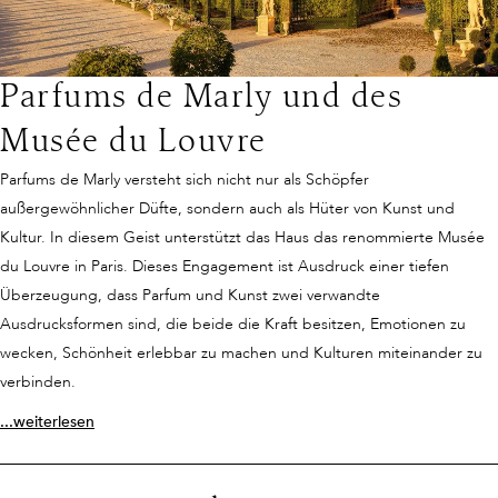
Extraktionsmethoden tragen dazu bei, dass Rohstoffe schonend
verarbeitet werden, um ihre natürliche Strahlkraft zu bewahren und
gleichzeitig Ressourcen zu schonen.
Parfums de Marly und des
Musée du Louvre
Parfums de Marly versteht sich nicht nur als Schöpfer
außergewöhnlicher Düfte, sondern auch als Hüter von Kunst und
Kultur. In diesem Geist unterstützt das Haus das renommierte Musée
du Louvre in Paris. Dieses Engagement ist Ausdruck einer tiefen
Überzeugung, dass Parfum und Kunst zwei verwandte
Ausdrucksformen sind, die beide die Kraft besitzen, Emotionen zu
wecken, Schönheit erlebbar zu machen und Kulturen miteinander zu
verbinden.
...weiterlesen
Duft trifft auf große Kunst.
Die Partnerschaft mit dem Louvre ist eine Hommage an die