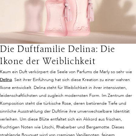
kraftvoll als auch elegant wirken. Sie sprechen Männer an, die Parfum
nicht nur als Accessoire begreifen, sondern als Teil ihrer Identität.
Les Premiers Féminine
Parfums de Marly bietet vier Kollektionen für Herren, die jeweils eine
Die Premiers-Kollektion zeichnet sich durch ihre besondere Raffinesse
eigene Duftphilosophie verkörpern: Les Signatures Masculine, Les
und feine Nuancierung aus. Sie richtet sich an Frauen, die Wert auf
Die Duftfamilie Delina: Die
Premiers Masculine, Les Exclusifs Masculine und Les Eaux Intenses.
subtile, elegante Kompositionen legen, die dennoch einen
unverkennbaren Eindruck hinterlassen. Hier stehen zarte florale
Les Signatures Masculine
Ikone der Weiblichkeit
Akkorde, delikate Früchte und weiche Hölzer im Vordergrund. Jeder
Die Signatures-Kollektion umfasst die Ikonen des Hauses. Düfte wie
Kaum ein Duft verkörpert die Seele von Parfums de Marly so sehr wie
Duft ist wie ein poetisches Gemälde, das in leisen, aber tief
Layton
, der mit einer unverwechselbaren Mischung aus Apfel, Vanille
Delina
. Seit ihrer Einführung hat sich diese Kreation zu einer wahren
bewegenden Tönen eine Geschichte erzählt.
und edlen Hölzern weltweite Bekanntheit erlangt hat, oder
Herod
, der
Ikone entwickelt. Delina steht für Weiblichkeit in ihrer intensivsten,
durch Tabak, Zimt und Vanille maskuline Sinnlichkeit neu definiert,
leidenschaftlichsten und zugleich modernsten Form. Im Zentrum der
gehören zu dieser Linie. Diese Kompositionen sind zeitlose Klassiker,
Komposition steht die türkische Rose, deren betörende Tiefe und
die den unverkennbaren Stil von Parfums de Marly verkörpern:
sinnliche Ausstrahlung der Duftlinie ihre unverwechselbare Identität
kraftvoll, elegant und voller Ausstrahlung.
verleihen. Um diese Blüte entfaltet sich ein Akkord aus frischen,
fruchtigen Noten wie Litschi, Rhabarber und Bergamotte. Dieses
strahlende Bouquet wird von cremigen Vanillenoten, feinem