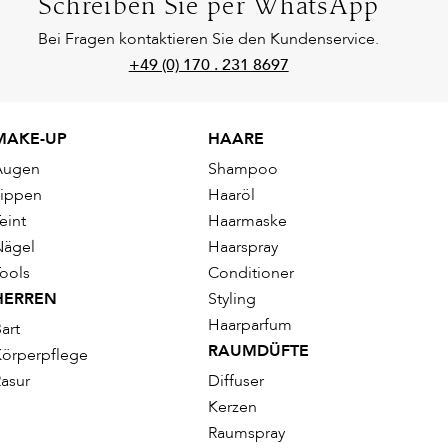
Schreiben Sie per WhatsApp
Bei Fragen kontaktieren Sie den Kundenservice.
+49 (0) 170 . 231 8697
MAKE-UP
HAARE
Augen
Shampoo
Lippen
Haaröl
eint
Haarmaske
Nägel
Haarspray
ools
Conditioner
HERREN
Styling
Haarparfum
art
RAUMDÜFTE
örperpflege
asur
Diffuser
Kerzen
Raumspray