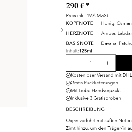
290 €
*
Preis inkl. 19% MwSt.
KOPFNOTE
Honig, Osmant
HERZNOTE
Amber, Labda
BASISNOTE
Davana, Patcho
Inhalt:
125ml
Kostenloser Versand mit DHL
Gratis Rücklieferungen
Mit Liebe Handverpackt
Inklusive 3 Gratisproben
BESCHREIBUNG
Oajan verführt mit süßen Note
Zimt hinzu, um den Träger/in a