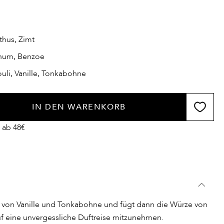
hus, Zimt
num, Benzoe
uli, Vanille, Tonkabohne
IN DEN WARENKORB
 ab 48€
n von Vanille und Tonkabohne und fügt dann die Würze von
uf eine unvergessliche Duftreise mitzunehmen.