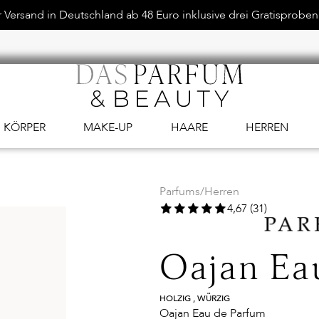
Versand in Deutschland ab 48 Euro inklusive drei Gratisproben.
KÖRPER
MAKE-UP
HAARE
HERREN
Parfums
/
Herren
4,67 (31)
Oajan Ea
HOLZIG , WÜRZIG
Oajan Eau de Parfum