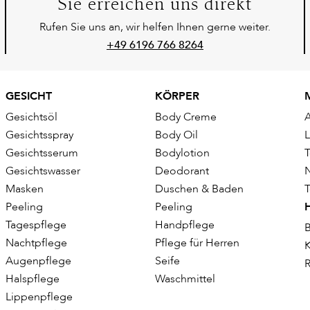
Sie erreichen uns direkt
Rufen Sie uns an, wir helfen Ihnen gerne weiter.
+49 6196 766 8264
GESICHT
KÖRPER
Gesichtsöl
Body Creme
Gesichtsspray
Body Oil
Gesichtsserum
Bodylotion
T
Gesichtswasser
Deodorant
Masken
Duschen & Baden
T
Peeling
Peeling
Tagespflege
Handpflege
B
Nachtpflege
Pflege für Herren
K
Augenpflege
Seife
R
Halspflege
Waschmittel
Lippenpflege