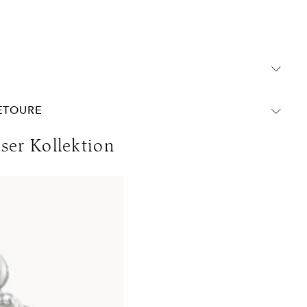
t auf Pulspunkte wie Hals, Handgelenke und hinter den
RETOURE
chland:
eser Kollektion
DHL Express
Lieferzeit:
1-2 Werktage
nwert
Kosten:
Kostenlos ab 250€ Warenwert
olgen ohne MwSt. - beachten Sie bitte die abweichenden
ins Ausland gelten andere Versandkosten.