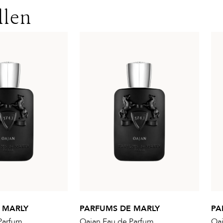
llen
 MARLY
PARFUMS DE MARLY
PA
Parfum
Oajan Eau de Parfum
Oaj