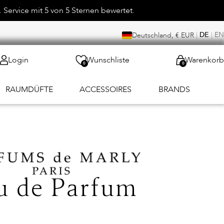
 Service mit 5 von 5 Sternen bewertet.
|
DE
|
EN
Deutschland, € EUR
Login
Wunschliste
Warenkorb
0
0
RAUMDÜFTE
ACCESSOIRES
BRANDS
u de Parfum