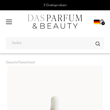
3 Gratisproben
0
Gesicht
/
Gesichtsöl