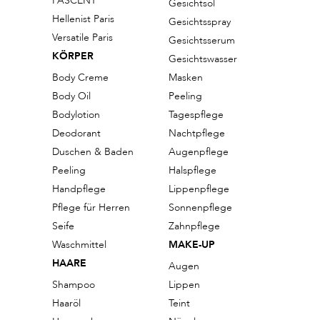
FASCENT
Gesichtsöl
Hellenist Paris
Gesichtsspray
Versatile Paris
Gesichtsserum
KÖRPER
Gesichtswasser
Body Creme
Masken
Body Oil
Peeling
Bodylotion
Tagespflege
Deodorant
Nachtpflege
Duschen & Baden
Augenpflege
Peeling
Halspflege
Handpflege
Lippenpflege
Pflege für Herren
Sonnenpflege
Seife
Zahnpflege
Waschmittel
MAKE-UP
HAARE
Augen
Shampoo
Lippen
Haaröl
Teint