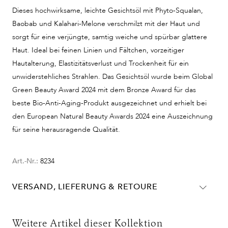
Dieses hochwirksame, leichte Gesichtsöl mit Phyto-Squalan,
Baobab und Kalahari-Melone verschmilzt mit der Haut und
sorgt für eine verjüngte, samtig weiche und spürbar glattere
Haut. Ideal bei feinen Linien und Fältchen, vorzeitiger
Hautalterung, Elastizitätsverlust und Trockenheit für ein
unwiderstehliches Strahlen. Das Gesichtsöl wurde beim Global
Green Beauty Award 2024 mit dem Bronze Award für das
beste Bio-Anti-Aging-Produkt ausgezeichnet und erhielt bei
den European Natural Beauty Awards 2024 eine Auszeichnung
für seine herausragende Qualität.
Art.-Nr.:
8234
VERSAND, LIEFERUNG & RETOURE
Lieferinformationen für Deutschland:
DHL
Weitere Artikel dieser Kollektion