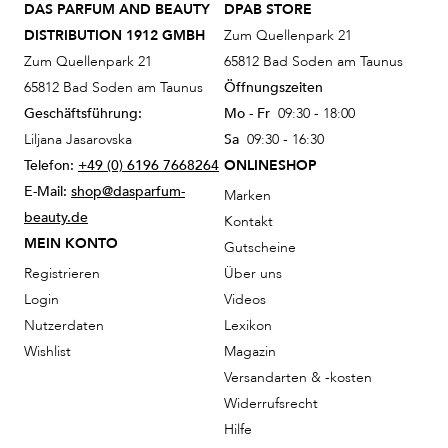
DAS PARFUM AND BEAUTY
DPAB STORE
DISTRIBUTION 1912 GMBH
Zum Quellenpark 21
Zum Quellenpark 21
65812 Bad Soden am Taunus
65812 Bad Soden am Taunus
Öffnungszeiten
Geschäftsführung:
Mo - Fr
09:30 - 18:00
Liljana Jasarovska
Sa
09:30 - 16:30
Telefon:
+49 (0) 6196 7668264
ONLINESHOP
E-Mail:
shop@dasparfum-
Marken
beauty.de
Kontakt
MEIN KONTO
Gutscheine
Registrieren
Über uns
Login
Videos
Nutzerdaten
Lexikon
Wishlist
Magazin
Versandarten & -kosten
Widerrufsrecht
Hilfe