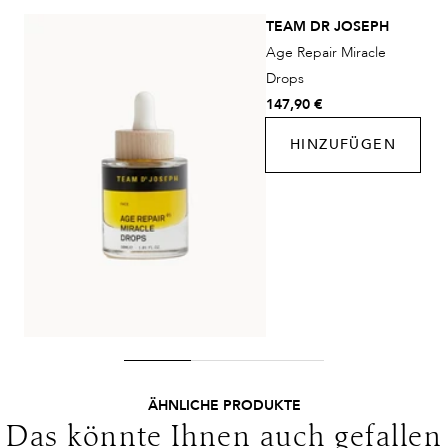
Lieferzeit:
2-4 Werktage
TEAM DR JOSEPH
Kosten:
Kostenlos ab 48€ Warenwert
Age Repair Miracle
DHL Express
Drops
Lieferzeit:
1-2 Werktage
147,90 €
Kosten:
Kostenlos ab 250€ Warenwert
HINZUFÜGEN
Lieferungen in die Schweiz erfolgen ohne MwSt. - beachten
Sie bitte die abweichenden Bedingungen. Für den Versand ins
Ausland gelten andere Versandkosten.
ÄHNLICHE PRODUKTE
Das könnte Ihnen auch gefallen