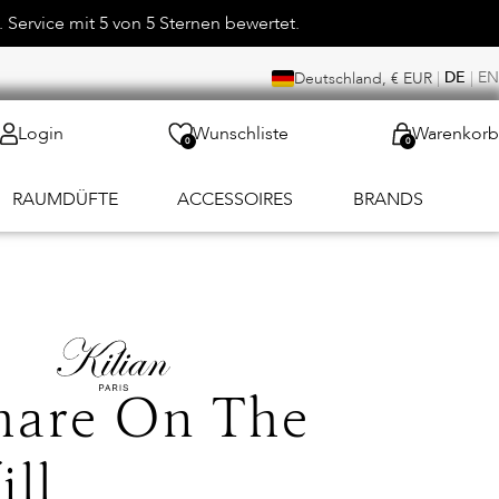
 Service mit 5 von 5 Sternen bewertet.
|
DE
|
EN
Deutschland, € EUR
Login
Wunschliste
Warenkorb
0
0
RAUMDÜFTE
ACCESSOIRES
BRANDS
Share On The
ill