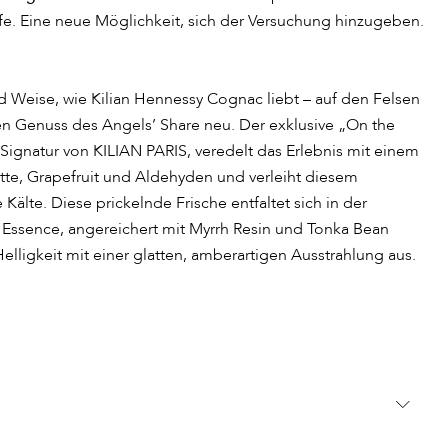
efe. Eine neue Möglichkeit, sich der Versuchung hinzugeben.
nd Weise, wie Kilian Hennessy Cognac liebt – auf den Felsen
den Genuss des Angels’ Share neu. Der exklusive „On the
ignatur von KILIAN PARIS, veredelt das Erlebnis mit einem
te, Grapefruit und Aldehyden und verleiht diesem
ne Kälte. Diese prickelnde Frische entfaltet sich in der
ssence, angereichert mit Myrrh Resin und Tonka Bean
Helligkeit mit einer glatten, amberartigen Ausstrahlung aus.
ls und Pulspunkte sprühen – die Körperwärme hilft, den