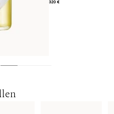
320 €
llen