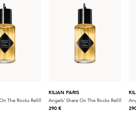
KILIAN PARIS
KI
On The Rocks Refill
Angels’ Share On The Rocks Refill
Ang
290 €
29