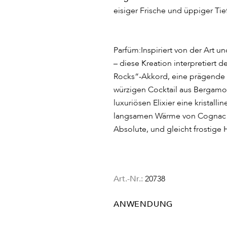
eisiger Frische und üppiger Ti
Parfüm:Inspiriert von der Art u
– diese Kreation interpretiert 
Rocks“-Akkord, eine prägende S
würzigen Cocktail aus Bergamot
luxuriösen Elixier eine kristalli
langsamen Wärme von Cognac E
Absolute, und gleicht frostige 
Art.-Nr.:
20738
ANWENDUNG
Großzügig auf Handgelenke, Ha